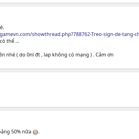
́.
m.gamevn.com/showthread.php?788762-Treo-sign-de-tang
́ thể ...
ên nhé ( do 0nl đt , lap không có mạng ) . Cảm ơn
khoảng 50% nữa
.