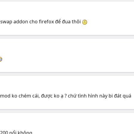
swap addon cho firefox để đua thôi
mod ko chém cái, được ko ạ ? chứ tình hình này bi đát quá
0x200 nổi không