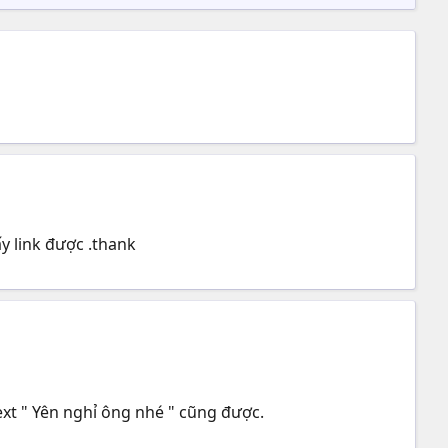
́y link được .thank
text " Yên nghỉ ông nhé " cũng được.