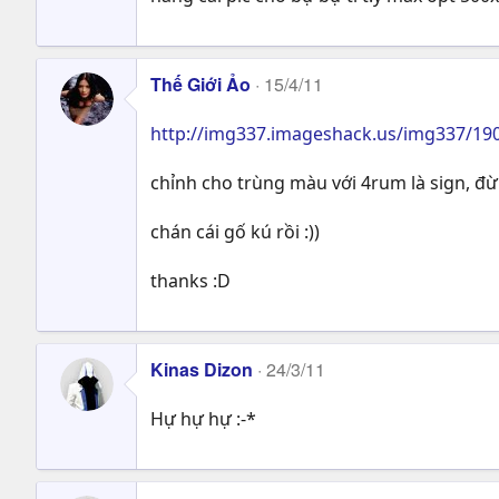
Thế Giới Ảo
15/4/11
http://img337.imageshack.us/img337/19
chỉnh cho trùng màu với 4rum là sign, đ
chán cái gố kú rồi :))
thanks :D
Kinas Dizon
24/3/11
Hự hự hự :-*