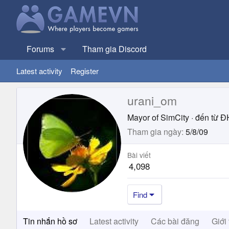
Forums
Tham gia Discord
Latest activity
Register
urani_om
Mayor of SimCity
·
đến từ
Đ
Tham gia ngày
5/8/09
Bài viết
4,098
Find
Tin nhắn hồ sơ
Latest activity
Các bài đăng
Giới 