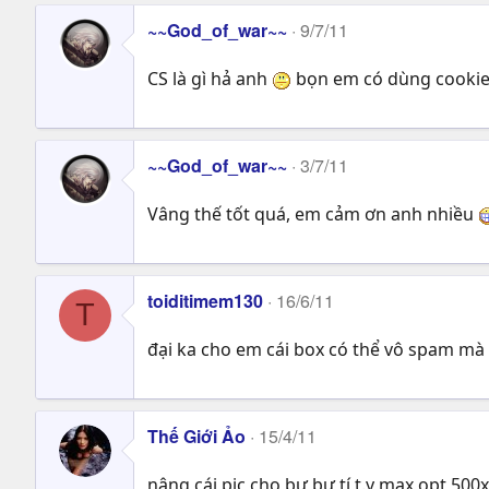
~~God_of_war~~
9/7/11
CS là gì hả anh
bọn em có dùng cookie
~~God_of_war~~
3/7/11
Vâng thế tốt quá, em cảm ơn anh nhiều
toiditimem130
16/6/11
T
đại ka cho em cái box có thể vô spam mà 
Thế Giới Ảo
15/4/11
nâng cái pic cho bự bự tí t.y max opt 50