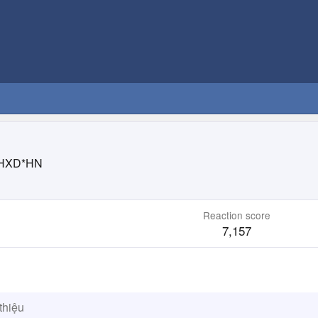
HXD*HN
Reaction score
7,157
thiệu