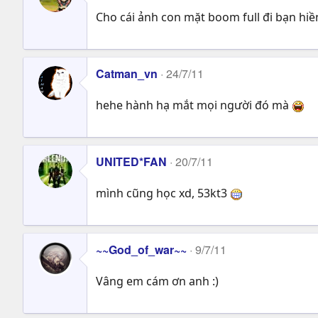
Cho cái ảnh con mặt boom full đi bạn hi
Catman_vn
24/7/11
hehe hành hạ mắt mọi người đó mà
UNITED*FAN
20/7/11
mình cũng học xd, 53kt3
~~God_of_war~~
9/7/11
Vâng em cám ơn anh :)