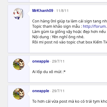
MrKhanh09
11/8/11
Con hàng 0nl giúp ta làm cái sign tang nhe
Topic tham khảo sign mẫu :
http://foru
Làm gùm ta giống vậy hoặc đẹp hơn nếu co
Nội dung : Yên nghỉ ông nhé.
Rồi mi post nó vào topic chat box Kiếm Ti
oneapple
29/7/11
Ai lốp du xô mút :*
oneapple
29/7/11
To hơn cái vừa post mà ko có trái tym 