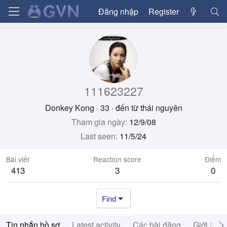
Đăng nhập
Register
111623227
Donkey Kong
·
33
·
đến từ
thái nguyên
Tham gia ngày
12/9/08
Last seen
11/5/24
Bài viết
Reaction score
Điểm
413
3
0
Find
Tin nhắn hồ sơ
Latest activity
Các bài đăng
Giới thiệ