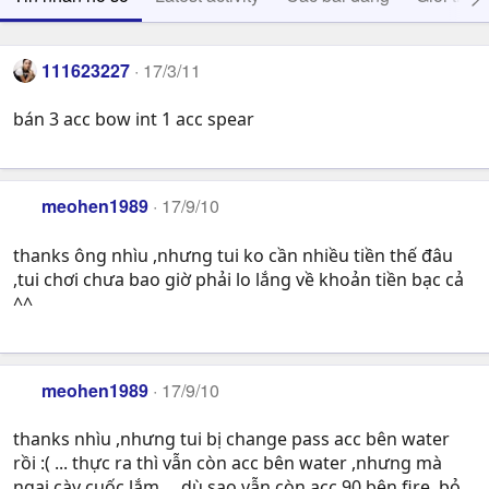
111623227
17/3/11
bán 3 acc bow int 1 acc spear
meohen1989
17/9/10
thanks ông nhìu ,nhưng tui ko cần nhiều tiền thế đâu
,tui chơi chưa bao giờ phải lo lắng về khoản tiền bạc cả
^^
meohen1989
17/9/10
thanks nhìu ,nhưng tui bị change pass acc bên water
rồi :( ... thực ra thì vẫn còn acc bên water ,nhưng mà
ngại cày cuốc lắm ... dù sao vẫn còn acc 90 bên fire ,bỏ