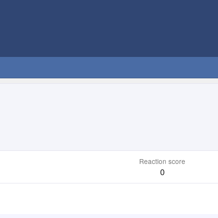
Reaction score
0