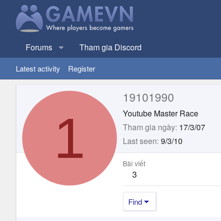
Forums
Tham gia Discord
Latest activity
Register
19101990
1
Youtube Master Race
Tham gia ngày
17/3/07
Last seen
9/3/10
Bài viết
3
Find