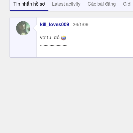
Tin nhắn hồ sơ
Latest activity
Các bài đăng
Giới 
kill_loves009
26/1/09
vợ tui đó
.......................