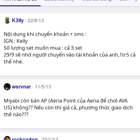
K3IIy
22/8/13
Nội dung khi chuyển khoản + sms :
IGN : Kelly
Số lượng set muốn mua : cả 3 set
29/9 sẽ nhờ người chuyển vào tài khoản của anh,1tr5 cả
thể nhé.
wsrvnar
11/5/13
Miyabi còn bán AP (Aeria Point của Aeria để chơi AVA
US) không?? Nếu còn thì giá cả, phương thức giao dịch
thế nào???
rockcodon
22/1/13