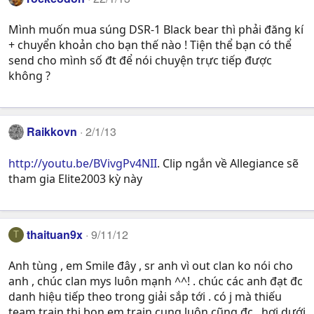
Mình muốn mua súng DSR-1 Black bear thì phải đăng kí
+ chuyển khoản cho bạn thế nào ! Tiện thể bạn có thể
send cho mình số đt để nói chuyện trực tiếp được
không ?
Raikkovn
2/1/13
http://youtu.be/BVivgPv4NII
. Clip ngắn về Allegiance sẽ
tham gia Elite2003 kỳ này
thaituan9x
9/11/12
T
Anh tùng , em Smile đây , sr anh vì out clan ko nói cho
anh , chúc clan mys luôn mạnh ^^! . chúc các anh đạt đc
danh hiệu tiếp theo trong giải sắp tới . có j mà thiếu
team train thi bọn em train cung luôn cũng đc , hơi dưới