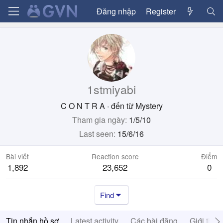
Đăng nhập
Register
1stmiyabi
C O N T R A
·
đến từ
Mystery
Tham gia ngày
1/5/10
Last seen
15/6/16
Bài viết
Reaction score
Điểm
1,892
23,652
0
Find
Tin nhắn hồ sơ
Latest activity
Các bài đăng
Giới thiệ