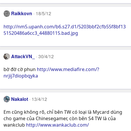
Raikkovn
18/5/12
http://nm5.upanh.com/b6.s27.d1/5203bbf2cfb55f8bf13
51520486a6cc3_44880115.bad.jpg
AttackVN_
30/4/12
bờ đờ cờ phun
http://www.mediafire.com/?
nrjij7diopbqyka
Nakalot
13/4/12
Em cũng không rõ, chỉ bên TW có loại là Mycard dùng
cho game của Chinesegamer, còn bên S4 TW là của
wankclub
http://www.wankaclub.com/