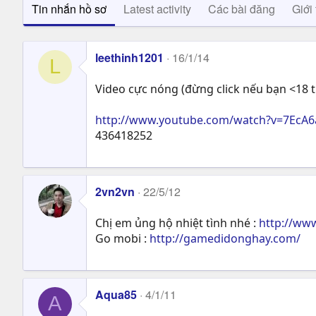
Tin nhắn hồ sơ
Latest activity
Các bài đăng
Giới 
leethinh1201
16/1/14
L
Video cực nóng (đừng click nếu bạn <18 t
http://www.youtube.com/watch?v=7EcA
436418252
2vn2vn
22/5/12
Chị em ủng hộ nhiệt tình nhé :
http://ww
Go mobi :
http://gamedidonghay.com/
Aqua85
4/1/11
A