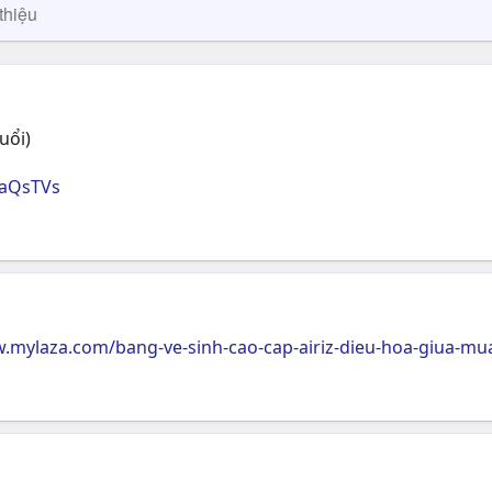
thiệu
uổi)
6aQsTVs
w.mylaza.com/bang-ve-sinh-cao-cap-airiz-dieu-hoa-giua-mu