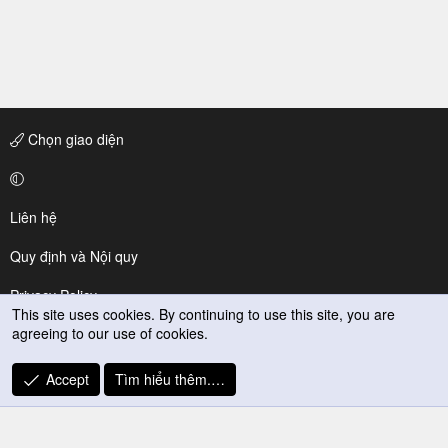
Chọn giao diện
Liên hệ
Quy định và Nội quy
Privacy Policy
This site uses cookies. By continuing to use this site, you are
agreeing to our use of cookies.
Trợ giúp
R
Accept
Tìm hiểu thêm.…
S
S