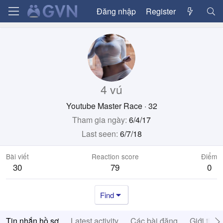
Đăng nhập
Register
4 vú
Youtube Master Race
·
32
Tham gia ngày
6/4/17
Last seen
6/7/18
Bài viết
Reaction score
Điểm
30
79
0
Find
Tin nhắn hồ sơ
Latest activity
Các bài đăng
Giới thiệ