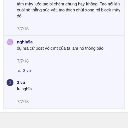
tâm mày kéo tao bị chém chung hay không. Tao nói lần
cuối nè thằng súc vật, tao thích chửi xong rồi block mày
đó.
7/7/18
nghia9a
đụ má cứ post vô cmt của ta làm nó thông báo
7/7/18
3 vú
R
e
3 vú
3
a
Iu nghĩa
c
t
i
7/7/18
o
n
s
: