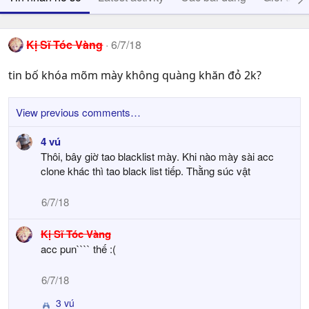
Kị Sĩ Tóc Vàng
6/7/18
tin bố khóa mõm mày không quàng khăn đỏ 2k?
View previous comments…
4 vú
Thôi, bây giờ tao blacklist mày. Khi nào mày sài acc
clone khác thì tao black list tiếp. Thằng súc vật
6/7/18
Kị Sĩ Tóc Vàng
acc pun```` thế :(
6/7/18
3 vú
R