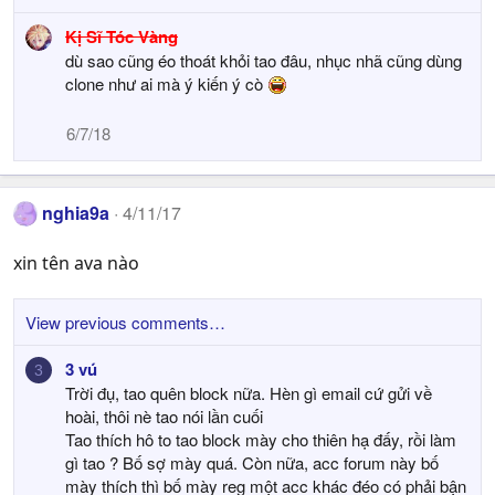
e
Kị Sĩ Tóc Vàng
a
dù sao cũng éo thoát khỏi tao đâu, nhục nhã cũng dùng
c
t
clone như ai mà ý kiến ý cò
i
o
6/7/18
n
s
:
nghia9a
4/11/17
xin tên ava nào
View previous comments…
3 vú
3
Trời đụ, tao quên block nữa. Hèn gì email cứ gửi về
hoài, thôi nè tao nói lần cuối
Tao thích hô to tao block mày cho thiên hạ đấy, rồi làm
gì tao ? Bố sợ mày quá. Còn nữa, acc forum này bố
mày thích thì bố mày reg một acc khác đéo có phải bận