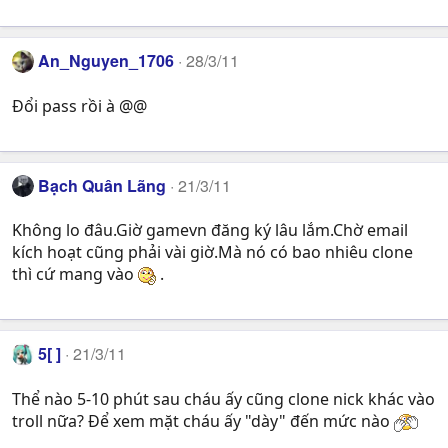
An_Nguyen_1706
28/3/11
Đổi pass rồi à @@
Bạch Quân Lãng
21/3/11
Không lo đâu.Giờ gamevn đăng ký lâu lắm.Chờ email
kích hoạt cũng phải vài giờ.Mà nó có bao nhiêu clone
thì cứ mang vào
.
5[ ]
21/3/11
Thể nào 5-10 phút sau cháu ấy cũng clone nick khác vào
troll nữa? Để xem mặt cháu ấy "dày" đến mức nào