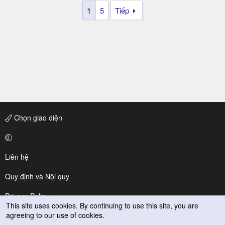
1
5
Tiếp
Chọn giao diện
Liên hệ
Quy định và Nội quy
Privacy Policy
This site uses cookies. By continuing to use this site, you are
agreeing to our use of cookies.
Trợ giúp