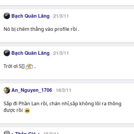
Bạch Quân Lãng
21/3/11
Nó bị chém thẳng vào profile rồi .
Bạch Quân Lãng
21/3/11
Trời ơi 5[]
.
An_Nguyen_1706
16/3/11
Sắp đi Phần Lan rồi, chán nhỉ,sắp không lôi ra thông
được rồi
> Thần Gió <
15/3/11