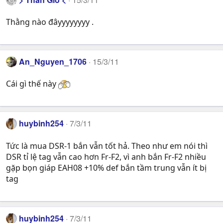
Thằng nào đâyyyyyyyy .
An_Nguyen_1706
15/3/11
Cái gì thế này
huybinh254
7/3/11
Tức là mua DSR-1 bắn vẫn tốt hả. Theo như em nói thì
DSR tỉ lệ tag vẫn cao hơn Fr-F2, vì anh bắn Fr-F2 nhiều
gặp bọn giáp EAH08 +10% def bắn tầm trung vẫn ít bị
tag
huybinh254
7/3/11