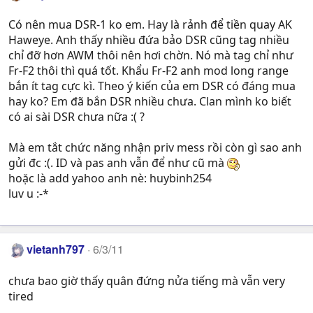
Có nên mua DSR-1 ko em. Hay là rảnh để tiền quay AK
Haweye. Anh thấy nhiều đứa bảo DSR cũng tag nhiều
chỉ đỡ hơn AWM thôi nên hơi chờn. Nó mà tag chỉ như
Fr-F2 thôi thì quá tốt. Khẩu Fr-F2 anh mod long range
bắn ít tag cực kì. Theo ý kiến của em DSR có đáng mua
hay ko? Em đã bắn DSR nhiều chưa. Clan mình ko biết
có ai sài DSR chưa nữa :( ?
Mà em tắt chức năng nhận priv mess rồi còn gì sao anh
gửi đc :(. ID và pas anh vẫn để như cũ mà
hoặc là add yahoo anh nè: huybinh254
luv u :-*
vietanh797
6/3/11
chưa bao giờ thấy quân đứng nửa tiếng mà vẫn very
tired