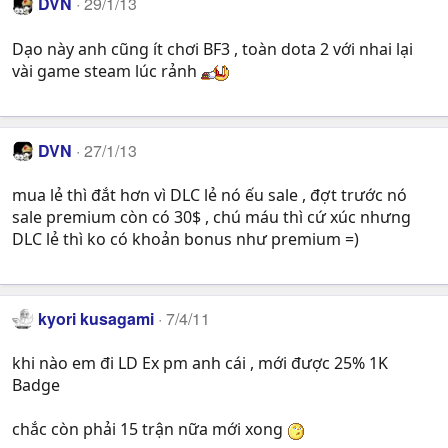
DVN
29/1/13
Dạo này anh cũng ít chơi BF3 , toàn dota 2 với nhai lại
vài game steam lúc rảnh
DVN
27/1/13
mua lẻ thì đắt hơn vì DLC lẻ nó ếu sale , đợt trước nó
sale premium còn có 30$ , chú máu thì cứ xúc nhưng
DLC lẻ thì ko có khoản bonus như premium =)
kyori kusagami
7/4/11
khi nào em đi LD Ex pm anh cái , mới được 25% 1K
Badge
chắc còn phải 15 trận nữa mới xong