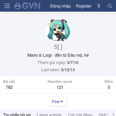
Đăng nhập
Register
5[ ]
Mario & Luigi
·
đến từ
Đào mộ, hé
Tham gia ngày
3/7/10
Last seen
5/12/13
Bài viết
Reaction score
Điểm
782
121
0
Find
Tin nhắn hồ sơ
Latest activity
Các bài đăng
Giới thiệ