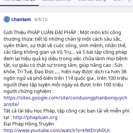
chantam
8/5/13
C
Giới Thiệu PHÁP LUÂN ĐẠI PHÁP : Một môn khí công
thượng thừa: tiết lộ những chân lý một cách sâu sắc,
uyên thâm, sự thật về cuộc sống, sinh mệnh, nhân thể,
các tầng không gian và Vũ Trụ… và 5 bài tập công pháp
đem lại hiệu quả kỳ diệu trong việc chửa lành mọi bệnh
tật, sự giàu có thật sự trong tâm, giúp nâng cao : Sức
khỏe, Trí Tuệ, Ðạo Ðức ,… hiện nay được dịch ra hơn 38
ngôn ngử và phổ biến trên 114 quốc gia , trên 100 triệu
người theo tập luyện mỗi ngày và được trên 100 triệu
người chứng nghiệm :
https://sites.google.com/site/conduongphanbonquych
ansite/
Tất cả tài liệu học Pháp, tập công các bạn tải về miễn phí
tại :
http://phapluan.org
Đại Pháp Hồng Truyền
http://www.youtube.com/watch?v=kNtElryh0Uc