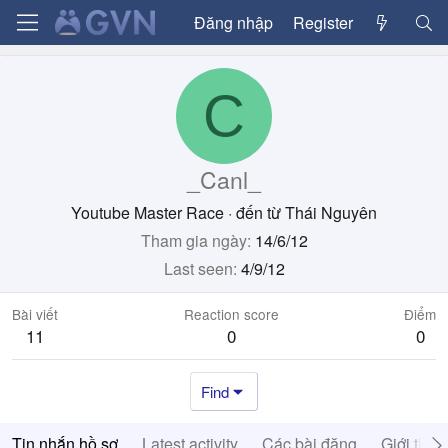
Đăng nhập
Register
C
_Canl_
Youtube Master Race
·
đến từ
Thái Nguyên
Tham gia ngày
14/6/12
Last seen
4/9/12
Bài viết
Reaction score
Điểm
11
0
0
Find
Tin nhắn hồ sơ
Latest activity
Các bài đăng
Giới thiệ