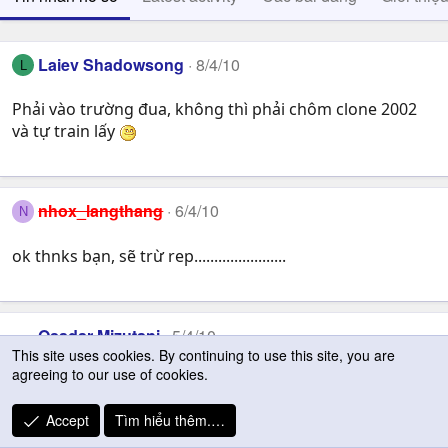
Laiev Shadowsong
8/4/10
L
Phải vào trường đua, không thì phải chôm clone 2002
và tự train lấy
nhox_langthang
6/4/10
N
ok thnks bạn, sẽ trừ rep.......................
Osadar Mizutani
5/4/10
This site uses cookies. By continuing to use this site, you are
agreeing to our use of cookies.
cậu ơi hỏi cái h cái ổ C của tớ full , h muốn thêm vài GB
từ ổ khác qua được không
Accept
Tìm hiểu thêm.…