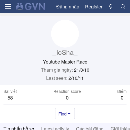
Đăng nhập
Register
_IoSha_
Youtube Master Race
Tham gia ngày
21/3/10
Last seen
2/10/11
Bài viết
Reaction score
Điểm
58
0
0
Find
Tin nhắn hồ sơ
Latest activity
Các bài đăng
Giới thiệ