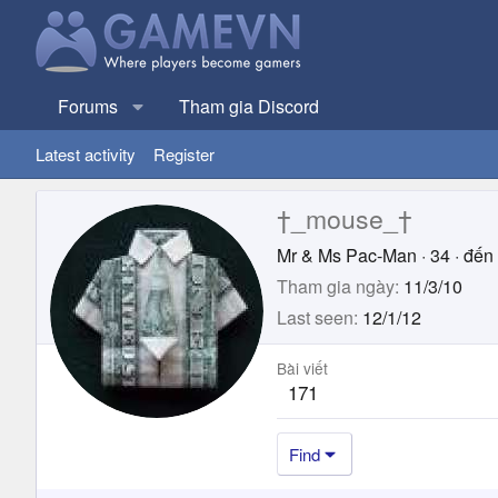
Forums
Tham gia Discord
Latest activity
Register
†_mouse_†
Mr & Ms Pac-Man
·
34
·
đến 
Tham gia ngày
11/3/10
Last seen
12/1/12
Bài viết
171
Find