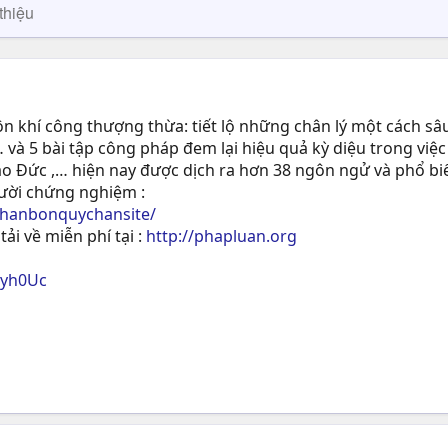
thiệu
 khí công thượng thừa: tiết lộ những chân lý một cách sâu
 và 5 bài tập công pháp đem lại hiệu quả kỳ diệu trong việc
ạo Ðức ,… hiện nay được dịch ra hơn 38 ngôn ngử và phổ biế
gười chứng nghiệm :
phanbonquychansite/
tải về miễn phí tại :
http://phapluan.org
ryh0Uc