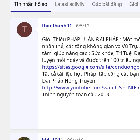
Tin nhắn hồ sơ
Latest activity
Các bài đăng
Giới 
thanthanh01
6/5/13
T
Giới Thiệu PHÁP LUÂN ĐẠI PHÁP : Một môn
nhân thể, các tầng không gian và Vũ Trụ…
tâm, giúp nâng cao : Sức khỏe, Trí Tuệ, Ð
luyện mỗi ngày và được trên 100 triệu n
https://sites.google.com/site/conduong
Tất cả tài liệu học Pháp, tập công các bạn 
Đại Pháp Hồng Truyền
http://www.youtube.com/watch?v=kNtEl
Thỉnh nguyện toàn cầu 2013
`
kid_1211
30/4/10