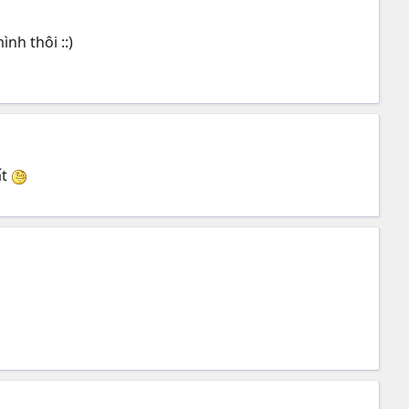
nh thôi ::)
ất