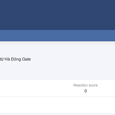
từ
Hà Đông Gate
Reaction score
0