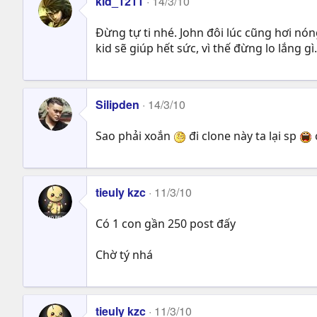
kid_1211
14/3/10
Đừng tự ti nhé. John đôi lúc cũng hơi nón
kid sẽ giúp hết sức, vì thế đừng lo lắng gì.
Silipden
14/3/10
Sao phải xoắn
đi clone này ta lại sp
tieuly kzc
11/3/10
Có 1 con gần 250 post đấy
Chờ tý nhá
tieuly kzc
11/3/10