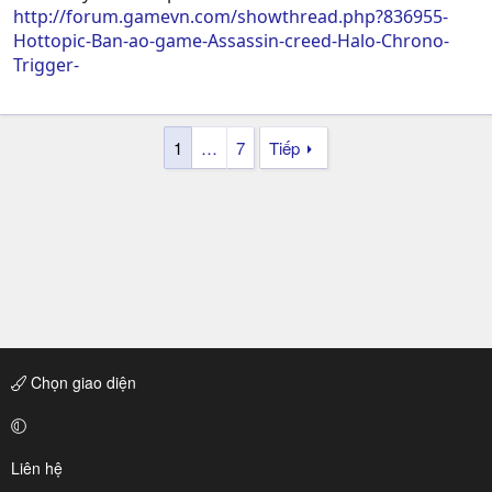
http://forum.gamevn.com/showthread.php?836955-
Hottopic-Ban-ao-game-Assassin-creed-Halo-Chrono-
Trigger-
1
…
7
Tiếp
Chọn giao diện
Liên hệ