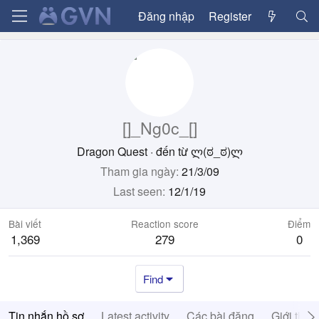
Đăng nhập
Register
[]_Ng0c_[]
Dragon Quest
·
đến từ
ლ(ಠ_ಠ)ლ
Tham gia ngày
21/3/09
Last seen
12/1/19
Bài viết
Reaction score
Điểm
1,369
279
0
Find
Tin nhắn hồ sơ
Latest activity
Các bài đăng
Giới thiệ