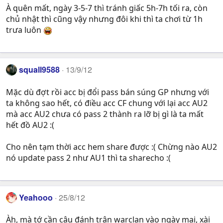
À quên mất, ngày 3-5-7 thì tránh giấc 5h-7h tối ra, còn
chủ nhật thì cũng vậy nhưng đôi khi thì ta chơi từ 1h
trưa luôn
squall9588
13/9/12
Mặc dù đợt rồi acc bị đổi pass bán súng GP nhưng với
ta không sao hết, có điều acc CF chung với lại acc AU2
mà acc AU2 chưa có pass 2 thành ra lỡ bị gì là ta mất
hết đồ AU2 :(
Cho nên tạm thời acc hem share được :( Chừng nào AU2
nó update pass 2 như AU1 thì ta sharecho :(
Yeahooo
25/8/12
Àh, mà tớ cần cậu đánh trận warclan vào ngày mai, xài