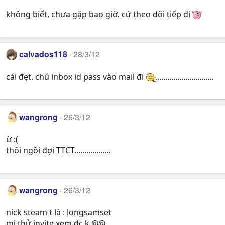
không biết, chưa gặp bao giờ. cứ theo dõi tiếp đi
calvados118
28/3/12
cái đẹt. chú inbox id pass vào mail đi
............................
wangrong
26/3/12
ừ :(
thôi ngồi đợi TTCT..................
wangrong
26/3/12
nick steam t là : longsamset
mi thử invite xem đc k @@