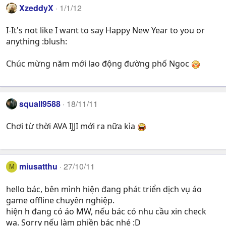
XzeddyX
1/1/12
I-It's not like I want to say Happy New Year to you or
anything :blush:
Chúc mừng năm mới lao động đường phố Ngoc
squall9588
18/11/11
Chơi từ thời AVA IJJI mới ra nữa kìa
miusatthu
27/10/11
M
hello bác, bên mình hiện đang phát triển dịch vụ áo
game offline chuyên nghiệp.
hiện h đang có áo MW, nếu bác có nhu cầu xin check
wa. Sorry nếu làm phiền bác nhé :D