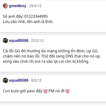
greedboy
29/2/12
Số anh đây: 01223344995
Lưu vào nhé, tên anh là Đức.
squall9588
23/2/12
Cái lỗi GG đó thường do mạng không ổn định, up GG
chậm nên nó báo lỗi. Thử đổi sang DNS thái cho nó up
xong vào chơi rồi out ra vào lại coi còn bị không.
squall9588
8/2/12
Con kute giữ pass đấy
PM nó đi