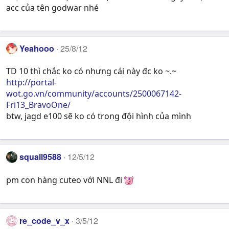
acc của tên godwar nhé
Yeahooo
25/8/12
TD 10 thì chắc ko có nhưng cái này đc ko ~.~
http://portal-
wot.go.vn/community/accounts/2500067142-
Fri13_BravoOne/
btw, jagd e100 sẽ ko có trong đội hình của mình
squall9588
12/5/12
pm con hàng cuteo với NNL đi
re_code_v_x
3/5/12