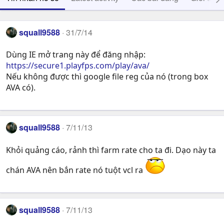
squall9588
31/7/14
Dùng IE mở trang này để đăng nhập:
https://secure1.playfps.com/play/ava/
Nếu không được thì google file reg của nó (trong box
AVA có).
squall9588
7/11/13
Khỏi quảng cáo, rảnh thì farm rate cho ta đi. Dạo này ta
chán AVA nên bắn rate nó tuột vcl ra
squall9588
7/11/13