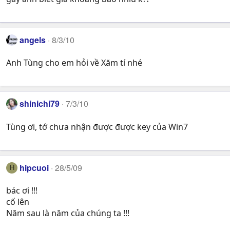
angels
8/3/10
Anh Tùng cho em hỏi về Xăm tí nhé
shinichi79
7/3/10
Tùng ơi, tớ chưa nhận được được key của Win7
hipcuoi
28/5/09
H
bác ơi !!!
cố lên
Năm sau là năm của chúng ta !!!