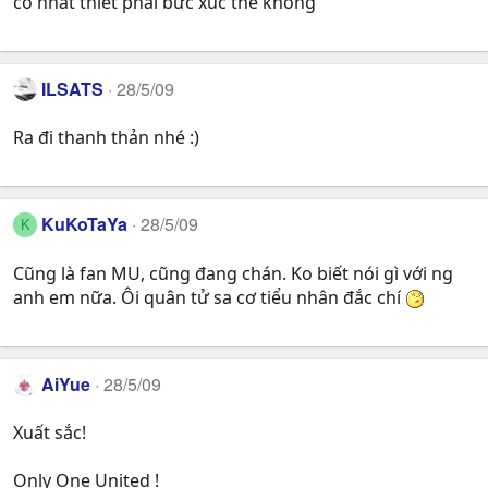
có nhất thiết phải bức xúc thế không
ILSATS
28/5/09
Ra đi thanh thản nhé :)
KuKoTaYa
28/5/09
K
Cũng là fan MU, cũng đang chán. Ko biết nói gì với ng
anh em nữa. Ôi quân tử sa cơ tiểu nhân đắc chí
AiYue
28/5/09
Xuất sắc!
Only One United !