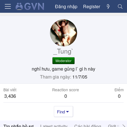
Đăng nhập
Register
_Tung`
Moderator
nghỉ hưu, game gủng l` gì h này
Tham gia ngày
11/7/05
Bài viết
Reaction score
Điểm
3,436
0
0
Find
Tin nhắn hồ sơ
Latest activity
Các bài đăng
Giới thiệ