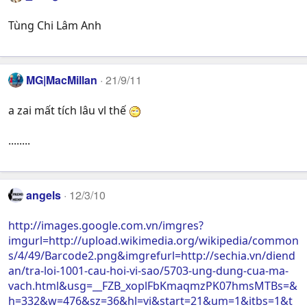
Tùng Chi Lâm Anh
MG|MacMillan
21/9/11
a zai mất tích lâu vl thế
........
angels
12/3/10
http://images.google.com.vn/imgres?
imgurl=http://upload.wikimedia.org/wikipedia/common
s/4/49/Barcode2.png&imgrefurl=http://sechia.vn/diend
an/tra-loi-1001-cau-hoi-vi-sao/5703-ung-dung-cua-ma-
vach.html&usg=__FZB_xoplFbKmaqmzPK07hmsMTBs=&
h=332&w=476&sz=36&hl=vi&start=21&um=1&itbs=1&t