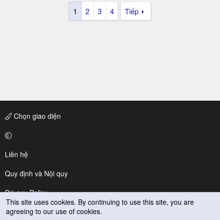
1
2
3
4
Tiếp
Chọn giao diện
Liên hệ
Quy định và Nội quy
Privacy Policy
This site uses cookies. By continuing to use this site, you are
agreeing to our use of cookies.
Trợ giúp