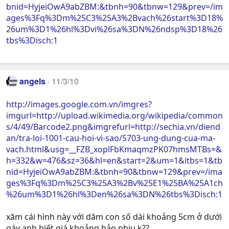
bnid=HyjeiOwA9abZBM:&tbnh=90&tbnw=129&prev=/im
ages%3Fq%3Dm%25C3%25A3%2Bvach%26start%3D18%
26um%3D1%26hl%3Dvi%26sa%3DN%26ndsp%3D18%26
tbs%3Disch:1
angels
11/3/10
http://images.google.com.vn/imgres?
imgurl=http://upload.wikimedia.org/wikipedia/common
s/4/49/Barcode2.png&imgrefurl=http://sechia.vn/diend
an/tra-loi-1001-cau-hoi-vi-sao/5703-ung-dung-cua-ma-
vach.html&usg=__FZB_xoplFbKmaqmzPK07hmsMTBs=&
h=332&w=476&sz=36&hl=en&start=2&um=1&itbs=1&tb
nid=HyjeiOwA9abZBM:&tbnh=90&tbnw=129&prev=/ima
ges%3Fq%3Dm%25C3%25A3%2Bv%25E1%25BA%25A1ch
%26um%3D1%26hl%3Den%26sa%3DN%26tbs%3Disch:1
xăm cái hình này với dăm con số dài khoảng 5cm ở dưới
gáy anh biết giá khoảng bảo nhiu k??