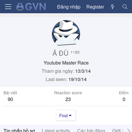
Đăng nhập
Register
Ä ĐÙ ¹¹º²
Youtube Master Race
Tham gia ngày
13/3/14
Last seen
19/10/14
Bài viết
Reaction score
Điểm
90
23
0
Find
Tin nhắn hồ sơ
Latest activity
Các bài đăng
Giới thiệ