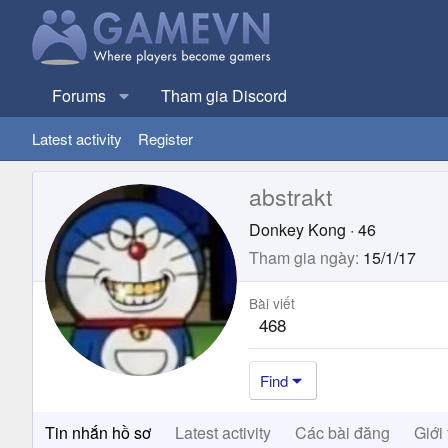
Forums
Tham gia Discord
Latest activity
Register
abstrakt
Donkey Kong
·
46
Tham gia ngày
15/1/17
Bài viết
468
Find
Tin nhắn hồ sơ
Latest activity
Các bài đăng
Giới 