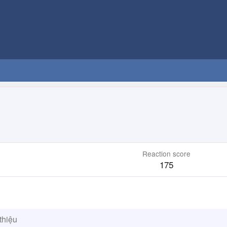
Reaction score
175
thiệu