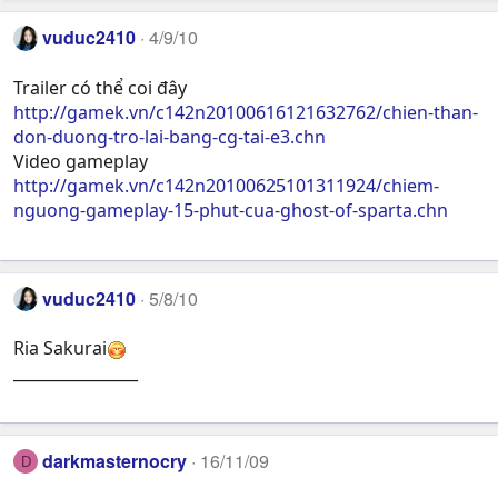
vuduc2410
4/9/10
Trailer có thể coi đây
http://gamek.vn/c142n20100616121632762/chien-than-
don-duong-tro-lai-bang-cg-tai-e3.chn
Video gameplay
http://gamek.vn/c142n20100625101311924/chiem-
nguong-gameplay-15-phut-cua-ghost-of-sparta.chn
vuduc2410
5/8/10
Ria Sakurai
________________
darkmasternocry
16/11/09
D