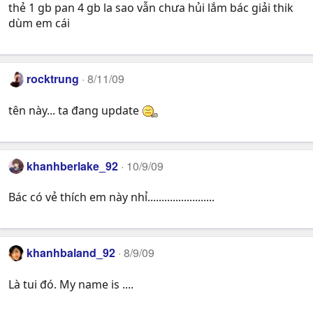
thẻ 1 gb pan 4 gb la sao vẫn chưa hủi lắm bác giải thik
dùm em cái
rocktrung
8/11/09
tên này... ta đang update
khanhberlake_92
10/9/09
Bác có vẻ thích em này nhỉ........................
khanhbaland_92
8/9/09
Là tui đó. My name is ....