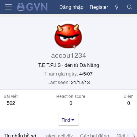
Đăng nhập
Register
accou1234
T.E.T.Я.I.S
·
đến từ
Đà Nẵng
Tham gia ngày
4/5/07
Last seen
21/12/13
Bài viết
Reaction score
Điểm
592
0
0
Find
Tin nhắn hồ sơ
Latest activity
Các bài đăng
Giới thiệ