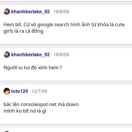
khanhberlake_92
19/8/09
Hem bít. Cứ vô google search hình ảnh từ khóa là cute
girls là ra cả đống
khanhberlake_92
19/8/09
Người iu tui đó xinh hem ?
toto124
12/7/09
bác lên consolespot.net mà down
mình ko bít nó là gì