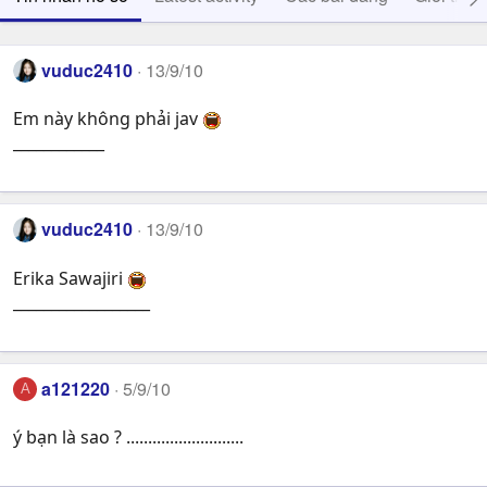
vuduc2410
13/9/10
Em này không phải jav
____________
vuduc2410
13/9/10
Erika Sawajiri
__________________
a121220
5/9/10
A
ý bạn là sao ? ...........................