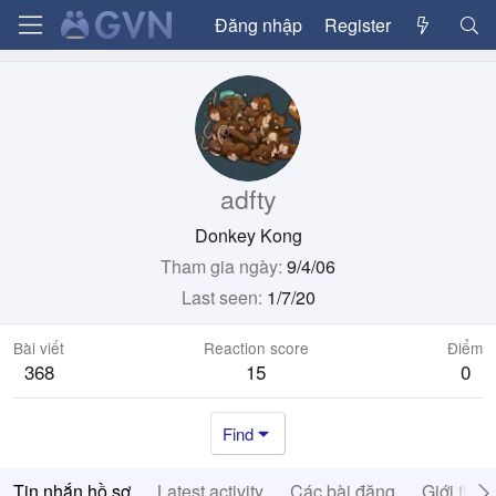
Đăng nhập
Register
adfty
Donkey Kong
Tham gia ngày
9/4/06
Last seen
1/7/20
Bài viết
Reaction score
Điểm
368
15
0
Find
Tin nhắn hồ sơ
Latest activity
Các bài đăng
Giới thiệ