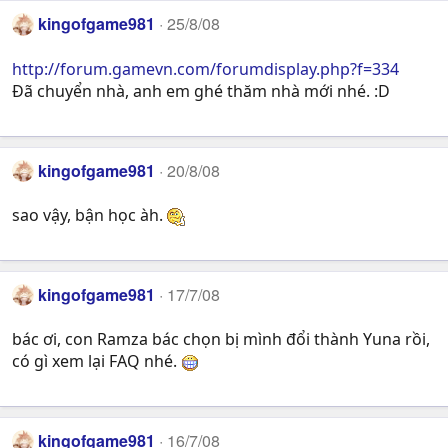
kingofgame981
25/8/08
http://forum.gamevn.com/forumdisplay.php?f=334
Đã chuyển nhà, anh em ghé thăm nhà mới nhé. :D
kingofgame981
20/8/08
sao vậy, bận học àh.
kingofgame981
17/7/08
bác ơi, con Ramza bác chọn bị mình đổi thành Yuna rồi,
có gì xem lại FAQ nhé.
kingofgame981
16/7/08