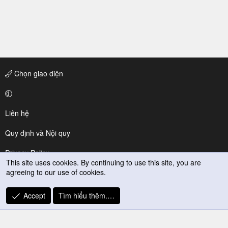
Chọn giao diện
Liên hệ
Quy định và Nội quy
Privacy Policy
This site uses cookies. By continuing to use this site, you are
agreeing to our use of cookies.
Trợ giúp
R
Accept
Tìm hiểu thêm.…
S
S