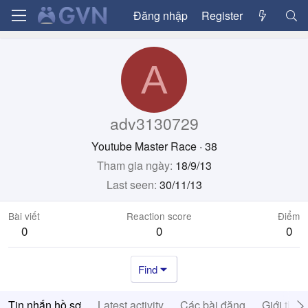
Đăng nhập
Register
A
adv3130729
Youtube Master Race
·
38
Tham gia ngày
18/9/13
Last seen
30/11/13
Bài viết
Reaction score
Điểm
0
0
0
Find
Tin nhắn hồ sơ
Latest activity
Các bài đăng
Giới thiệ