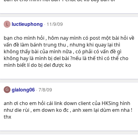
luctieuphong
11/9/09
L
bạn cho mình hỏi , hôm nay mình có post một bài hỏi về
vấn đề làm bánh trung thu , nhưng khi quay lại thì
không thấy bài của mình nữa , có phải có vấn đề gì
không hay là mình bị del bài ?nếu là thế thì có thể cho
mình biết lí do bị del được ko
gialong06
7/8/09
G
anh ơi cho em hỏi cái link down client của HKSing hình
như die rùi , em down ko đc , anh xem lại dùm em nha !
thx