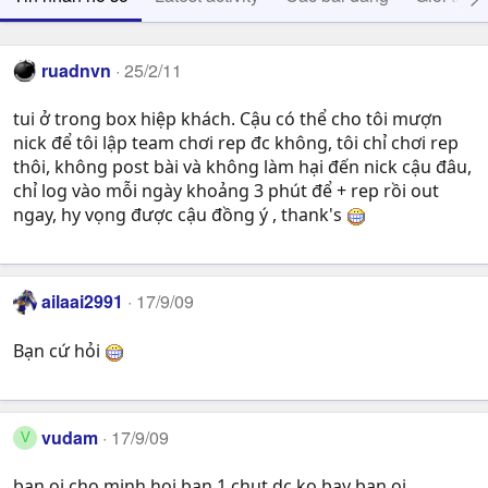
ruadnvn
25/2/11
tui ở trong box hiệp khách. Cậu có thể cho tôi mượn
nick để tôi lập team chơi rep đc không, tôi chỉ chơi rep
thôi, không post bài và không làm hại đến nick cậu đâu,
chỉ log vào mỗi ngày khoảng 3 phút để + rep rồi out
ngay, hy vọng được cậu đồng ý , thank's
ailaai2991
17/9/09
Bạn cứ hỏi
vudam
17/9/09
V
ban oi cho minh hoi ban 1 chut dc ko bay ban oi