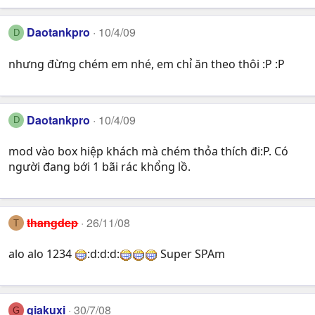
Daotankpro
10/4/09
D
nhưng đừng chém em nhé, em chỉ ăn theo thôi :P :P
Daotankpro
10/4/09
D
mod vào box hiệp khách mà chém thỏa thích đi:P. Có
người đang bới 1 bãi rác khổng lồ.
thangdep
26/11/08
T
alo alo 1234
:d:d:d:
Super SPAm
giakuxi
30/7/08
G