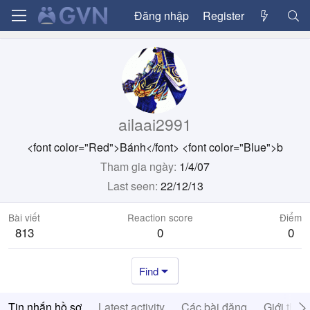
Đăng nhập
Register
ailaai2991
<font color="Red">Bánh</font> <font color="Blue">b
Tham gia ngày
1/4/07
Last seen
22/12/13
Bài viết
Reaction score
Điểm
813
0
0
Find
Tin nhắn hồ sơ
Latest activity
Các bài đăng
Giới thiệ