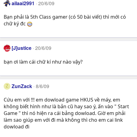
ailaai2991
20/6/09
Bạn phải là 5th Class gamer (có 50 bài viết) thì mới có
chữ ký đc
[J]ustice
20/6/09
bạn ơi làm cái chữ kí như nào vậy?
ZunZack
8/6/09
Z
Cứu em với !!! em dowload game HKUS về máy, em
không biết hình như là bản cũ hay sao ý, ấn vào " Start
Game " thì nó hiện ra cái bảng dowload. Giờ em phải
làm sao giúp em với đi mà không thì cho em cai link
dowload đi