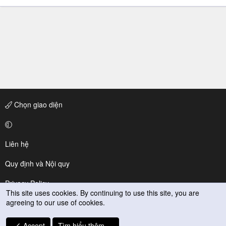
Chọn giao diện
Liên hệ
Quy định và Nội quy
Privacy Policy
This site uses cookies. By continuing to use this site, you are
agreeing to our use of cookies.
Trợ giúp
R
Accept
Tìm hiểu thêm.…