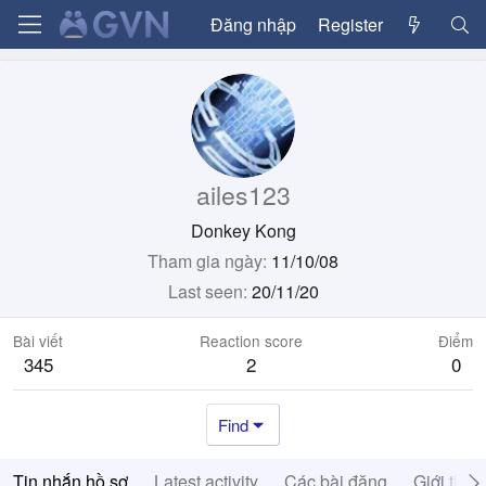
Đăng nhập
Register
ailes123
Donkey Kong
Tham gia ngày
11/10/08
Last seen
20/11/20
Bài viết
Reaction score
Điểm
345
2
0
Find
Tin nhắn hồ sơ
Latest activity
Các bài đăng
Giới thiệ