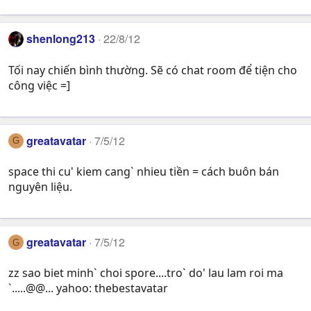
shenlong213
22/8/12
Tối nay chiến bình thường. Sẽ có chat room để tiện cho
công việc =]
greatavatar
7/5/12
G
space thi cu' kiem cang` nhieu tiền = cách buôn bán
nguyên liệu.
greatavatar
7/5/12
G
zz sao biet minh` choi spore....tro` do' lau lam roi ma
`.....@@... yahoo: thebestavatar