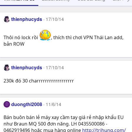
thienphucyds
17/10/14
Thôi nó lock rồi
, thích thì chơi VPN Thái Lan add,
bản ROW
thienphucyds
17/10/14
230k đó 30 charrrrrrrrrrrrrrrrrr
duongthi2008
11/6/14
D
Bán buôn bán lẻ máy xay cầm tay giá rẻ nhập khẩu EU
như Braun MQ 500 đơn năng. LH 0435500086 -
0462919496 hoặc mua hàng online
http://trihung.com/