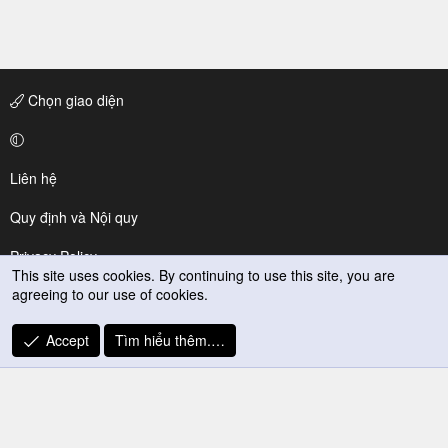
Chọn giao diện
Liên hệ
Quy định và Nội quy
Privacy Policy
This site uses cookies. By continuing to use this site, you are
agreeing to our use of cookies.
Trợ giúp
R
Accept
Tìm hiểu thêm.…
S
S