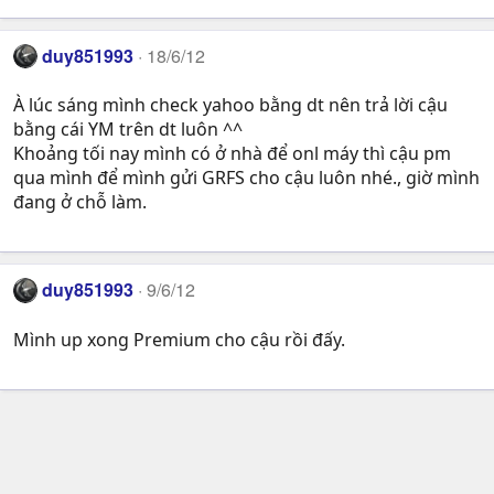
duy851993
18/6/12
À lúc sáng mình check yahoo bằng dt nên trả lời cậu
bằng cái YM trên dt luôn ^^
Khoảng tối nay mình có ở nhà để onl máy thì cậu pm
qua mình để mình gửi GRFS cho cậu luôn nhé., giờ mình
đang ở chỗ làm.
duy851993
9/6/12
Mình up xong Premium cho cậu rồi đấy.