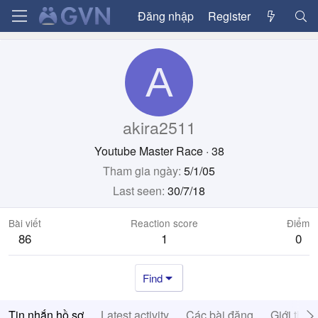
Đăng nhập
Register
A
akira2511
Youtube Master Race
·
38
Tham gia ngày
5/1/05
Last seen
30/7/18
Bài viết
Reaction score
Điểm
86
1
0
Find
Tin nhắn hồ sơ
Latest activity
Các bài đăng
Giới thiệ