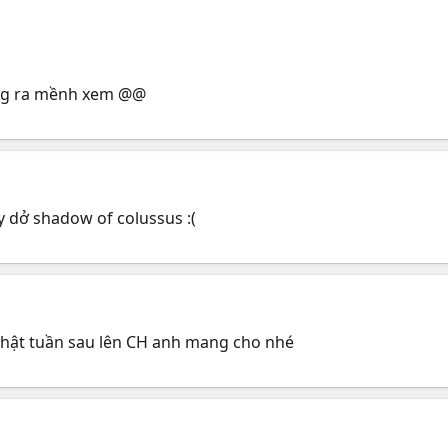
sáng ra mềnh xem @@
y dở shadow of colussus :(
ủ nhật tuần sau lên CH anh mang cho nhé