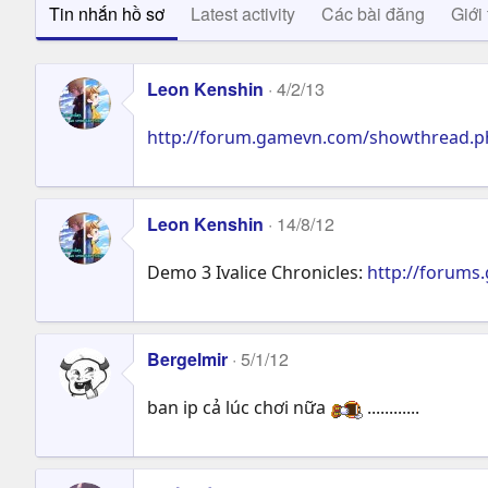
Tin nhắn hồ sơ
Latest activity
Các bài đăng
Giới 
Leon Kenshin
4/2/13
http://forum.gamevn.com/showthread.ph
Leon Kenshin
14/8/12
Demo 3 Ivalice Chronicles:
http://forum
Bergelmir
5/1/12
ban ip cả lúc chơi nữa
............