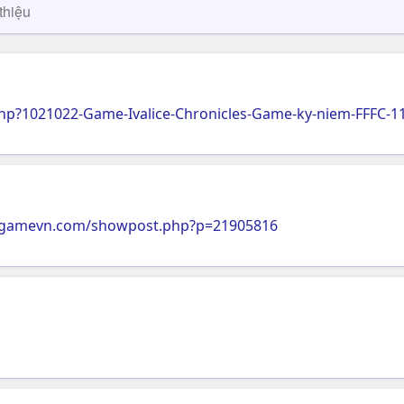
thiệu
p?1021022-Game-Ivalice-Chronicles-Game-ky-niem-FFFC-1
s.gamevn.com/showpost.php?p=21905816