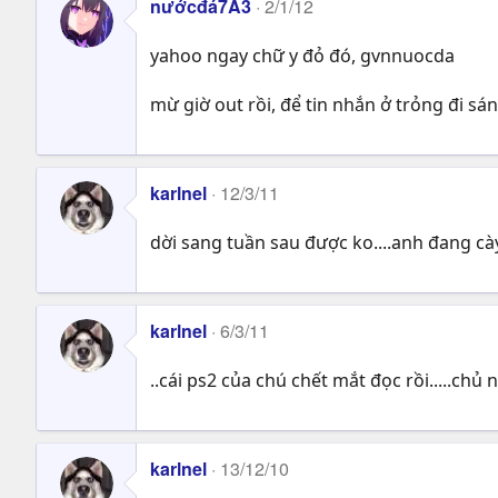
nướcđá7A3
2/1/12
yahoo ngay chữ y đỏ đó, gvnnuocda
mừ giờ out rồi, để tin nhắn ở trỏng đi 
karlnel
12/3/11
dời sang tuần sau được ko....anh đang cà
karlnel
6/3/11
..cái ps2 của chú chết mắt đọc rồi.....ch
karlnel
13/12/10