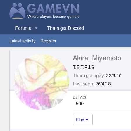
Forums
Tham gia Discord
Latest activity
Register
Akira_Miyamoto
T.E.T.Я.I.S
Tham gia ngày
22/9/10
Last seen
26/4/18
Bài viết
500
Find