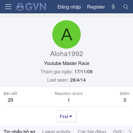
Đăng nhập
Register
A
Aloha1992
Youtube Master Race
Tham gia ngày
17/11/08
Last seen
28/4/14
Bài viết
Reaction score
Điểm
29
1
0
Find
Tin nhắn hồ sơ
Latest activity
Các bài đăng
Giới thiệ