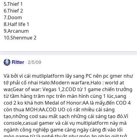
5.Thief 1
6.Thief 2
7.Doom
8.Half life 1
9.Arcanum
10.Shenmue 2
Ritter
2/5/09
Và bởi vì cái mutliplatform lây sang PC nên pc gmer như
tớ phải cố nhai Halo:Modern warfare,Halo : world at
war,Gear of war: Vegas 1,2.COD từ 1 game chiến trưởng
từ tầm hàng trăm npc trên màn hình cùng 1 lúc,sang
cod 2 ko khá hơn Medal of Honor:AA là mấy,đến COD 4
còn thua MOH:AA.COD UO có rất nhiều cái sáng
tạo,những cod sau mất sạch những cái sáng tạo đó.Vì
console,casual gamer và cái vụ multiplatform này mà
ngành công nghiệp game càng ngày càng đi vào lối
mòn,game từ là nghệ thuật như món ăn pháp giờ trở