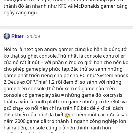
thành đồ ăn nhanh như KFC và McDonalds,gamer càng
ngày càng ngu.
Ritter
2/5/09
Nói tớ là next gen angry gamer cũng ko hẳn là đúng,tớ
ko thật sự ghét console.Thứ nhất là console controller
của nó rất ít nút,+ với phần cứng có giới hạn cho nên ko
cho phép gameplay phức tạp.Bác thử so sánh những
game phát triển rieng cho pc cho PC như System Shock
2,Deus ex,OFP,Thief 1,2 rồi đem đi so sánh với những
game trên console,thử hỏi xem có game nào trên
console có gameplay sâu = những game đó ko(crysis
thật ra vốn là multi platform game nhưng có lẽ x360 và
ps3 chạy ko nổi nên chỉ ra trên PC,bác để ý kĩ cái cách
điều khiển của nó đi là biết
).Thêm một cái nữa là sau
năm 2000,game đã trở thành 1 ngành công nghiệp lớn
hái ra tiền,console cũng trở nên thịnh hành hơn