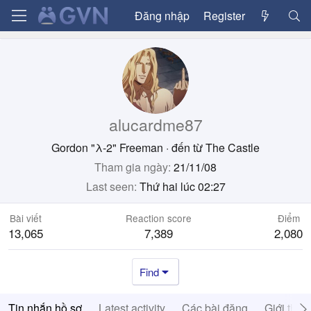
Đăng nhập
Register
alucardme87
Gordon "λ-2" Freeman
·
đến từ
The Castle
Tham gia ngày
21/11/08
Last seen
Thứ hai lúc 02:27
Bài viết
Reaction score
Điểm
13,065
7,389
2,080
Find
Tin nhắn hồ sơ
Latest activity
Các bài đăng
Giới thiệ