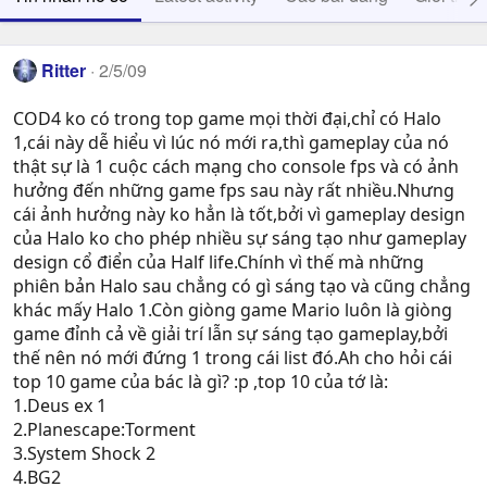
Ritter
2/5/09
COD4 ko có trong top game mọi thời đại,chỉ có Halo
1,cái này dễ hiểu vì lúc nó mới ra,thì gameplay của nó
thật sự là 1 cuộc cách mạng cho console fps và có ảnh
hưởng đến những game fps sau này rất nhiều.Nhưng
cái ảnh hưởng này ko hẳn là tốt,bởi vì gameplay design
của Halo ko cho phép nhiều sự sáng tạo như gameplay
design cổ điển của Half life.Chính vì thế mà những
phiên bản Halo sau chẳng có gì sáng tạo và cũng chẳng
khác mấy Halo 1.Còn giòng game Mario luôn là giòng
game đỉnh cả về giải trí lẫn sự sáng tạo gameplay,bởi
thế nên nó mới đứng 1 trong cái list đó.Ah cho hỏi cái
top 10 game của bác là gì? :p ,top 10 của tớ là:
1.Deus ex 1
2.Planescape:Torment
3.System Shock 2
4.BG2