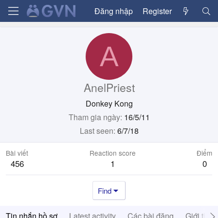
Đăng nhập
Register
A
AnelPriest
Donkey Kong
Tham gia ngày
16/5/11
Last seen
6/7/18
Bài viết
Reaction score
Điểm
456
1
0
Find
Tin nhắn hồ sơ
Latest activity
Các bài đăng
Giới thiệ