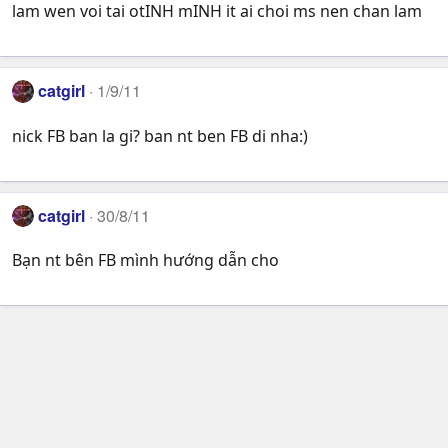
lam wen voi tai otINH mINH it ai choi ms nen chan lam
catgirl
1/9/11
nick FB ban la gi? ban nt ben FB di nha:)
catgirl
30/8/11
Bạn nt bên FB mình hướng dẫn cho