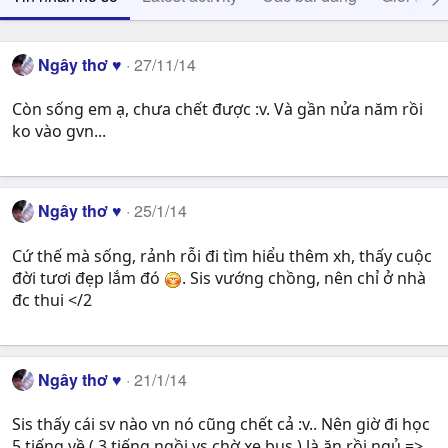
Ngây thơ ♥
27/11/14
Còn sống em ạ, chưa chết được :v. Và gần nửa năm rồi
ko vào gvn...
Ngây thơ ♥
25/1/14
Cứ thế mà sống, rảnh rỗi đi tìm hiểu thêm xh, thấy cuộc
đời tươi đẹp lắm đó
. Sis vướng chồng, nên chỉ ở nhà
đc thui </2
Ngây thơ ♥
21/1/14
Sis thấy cái sv nào vn nó cũng chết cả :v.. Nên giờ đi học
5 tiếng về ( 3 tiếng ngồi vs chờ xe bus ) là ăn rồi ngủ =>