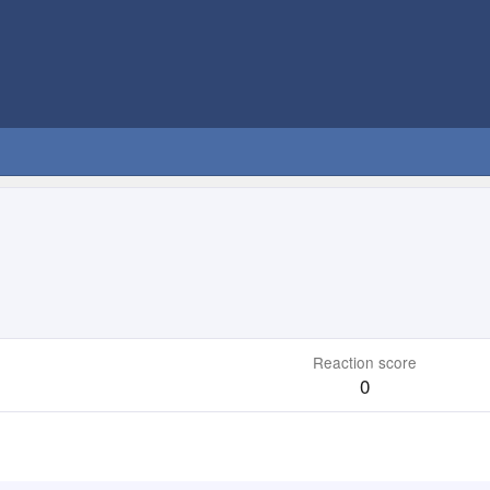
Reaction score
0