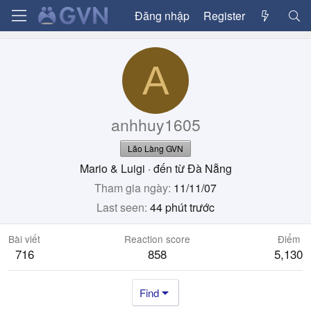
Đăng nhập
Register
A
anhhuy1605
Lão Làng GVN
Mario & Luigi
·
đến từ
Đà Nẵng
Tham gia ngày
11/11/07
Last seen
44 phút trước
Bài viết
Reaction score
Điểm
716
858
5,130
Find