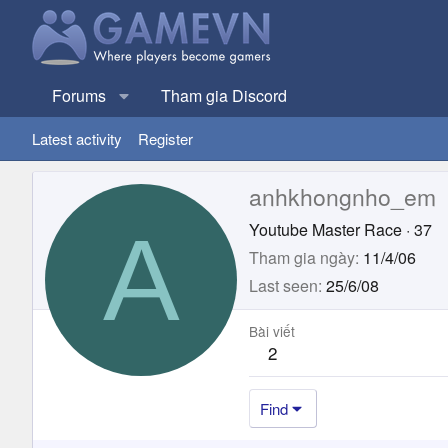
Forums
Tham gia Discord
Latest activity
Register
anhkhongnho_em
A
Youtube Master Race
·
37
Tham gia ngày
11/4/06
Last seen
25/6/08
Bài viết
2
Find