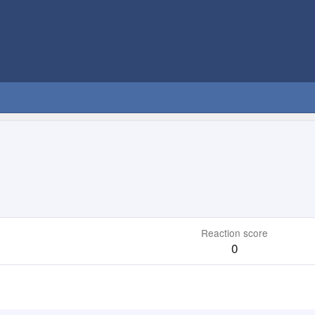
Reaction score
0