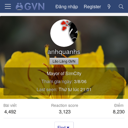
Đăng nhập
Register
anhquanhs
Lão Làng GVN
Mayor of SimCity
Tham gia ngày
3/8/06
Last seen
Thứ tư lúc 21:01
Bài viết
Reaction score
Điểm
4,492
3,123
8,230
Find