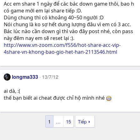
Acc em share 1 ngày để các bác down game thôi, bao h
có game mới em lại share tiếp :D.
Dùng chung thì có khoảng 40~50 người :D
Nói chung là ko sợ hết dung lượng đâu vì em có 3 acc.
Bác lúc nào cần down gì thì vào đây post nhé, còn pass
này đêm nay em sẽ reset lại :).
http://www.vn-zoom.com/f556/hot-share-acc-vip-
4share-vn-khong-bao-gio-het-han-2113546.html
longma333
13/7/12
ai dà, :(
thế bạn biết ai cheat được chỉ hộ mình nhé
1
…
15
Tiếp