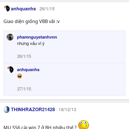
anhquanhs
26/1/15
Giao diện giống VBB vãi :v
phamnguyetanhvnn
nhưng xấu vl ý
26/1/15
anhquanhs
27/1/15
THINHRAZOR21428
18/12/13
MU SS6 cài win 7 ở BH nhiêu thế ?