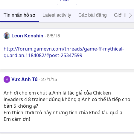
Tin nhắn hồ sơ
Latest activity
Các bài đăng
Giới thiệ
Leon Kenshin
8/5/15
http://forum.gamevn.com/threads/game-ff-mythical-
guardian.1184082/#post-25347599
Vux Anh Tú
27/1/15
V
Anh ơi cho em chút ạ.Anh là tác giả của Chicken
invaders 4 8 trainer đúng không ạ!Anh có thể là tiếp cho
bản 5 không ạ?
Em thích chơi trò này nhưng tích chìa khoá lâu quá ạ.
Em cảm ơn!