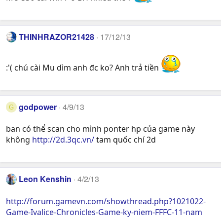
THINHRAZOR21428
17/12/13
:'( chú cài Mu dìm anh đc ko? Anh trả tiền
godpower
4/9/13
G
ban có thể scan cho mình ponter hp của game này
không
http://2d.3qc.vn/
tam quốc chí 2d
Leon Kenshin
4/2/13
http://forum.gamevn.com/showthread.php?1021022-
Game-Ivalice-Chronicles-Game-ky-niem-FFFC-11-nam