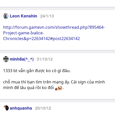
Leon Kenshin
24/1/13
http://forum.gamevn.com/showthread.php?895464-
Project-game-Ivalice-
Chronicles&p=22634142#post22634142
minh8a(^_^)
31/10/12
1333 bt vẫn gắn được ko có gì đâu.
chỗ mua thì bạn tìm trên mạng ấy. Cái sign của mình
mình để lâu quá rồi ko đổi
.
anhquanhs
20/10/12