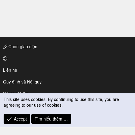
Chọn giao diện
Liên hệ
Quy định và Nội quy
Privacy Policy
This site uses cookies. By continuing to use this site, you are
agreeing to our use of cookies.
Trợ giúp
R
Accept
Tìm hiểu thêm.…
S
S