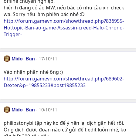
offline chuyên nghiệp.
hiện h đang có áo MW, nếu bác có nhu cầu xin check
wa. Sorry nếu làm phiền bác nhé :D
http://forum.gamevn.com/showthread.php?836955-
Hottopic-Ban-ao-game-Assassin-creed-Halo-Chrono-
Trigger-
Mido_Ban
17/10/11
Vào nhận phần nhé ông :)
http://forum.gamevn.com/showthread.php?689602-
Dexter&p=19855233#post19855233
Mido_Ban
10/10/11
philipstonybi tập này ko để ý nên lại dịch gần hết rồi.
Ông dịch được đoạn nào cứ gửi để t edit luôn nhé, ko