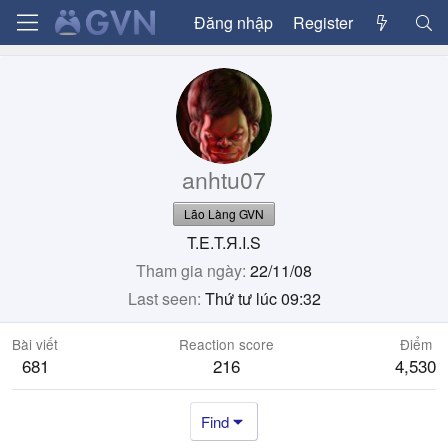
Đăng nhập
Register
anhtu07
Lão Làng GVN
T.E.T.Я.I.S
Tham gia ngày
22/11/08
Last seen
Thứ tư lúc 09:32
Bài viết
Reaction score
Điểm
681
216
4,530
Find