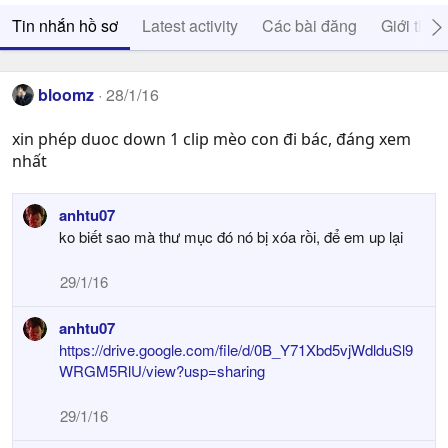
Tin nhắn hồ sơ
Latest activity
Các bài đăng
Giới thiệ
bloomz
28/1/16
xin phép duoc down 1 clip mèo con đi bác, đáng xem
nhất
anhtu07
ko biết sao mà thư mục đó nó bị xóa rồi, để em up lại
29/1/16
anhtu07
https://drive.google.com/file/d/0B_Y71Xbd5vjWdlduSl9
WRGM5RlU/view?usp=sharing
29/1/16