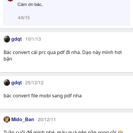
a
Cám ơn bác,
c
t
4/6/15
i
o
n
s
gdqt
10/1/13
:
Bác convert cái prc qua pdf đi nha. Dạo này mình hơi
bận
gdqt
25/12/12
bác convert file mobi sang pdf nha
Mido_Ban
20/12/11
Tuần cuối để mình nhé, máu quá nên gần xong rồi