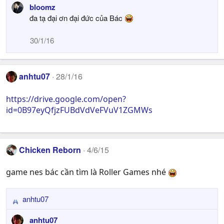
bloomz
đa tạ đại ơn đại đức của Bác
30/1/16
anhtu07
28/1/16
https://drive.google.com/open?
id=0B97eyQfjzFUBdVdVeFVuV1ZGMWs
Chicken Reborn
4/6/15
game nes bác cần tìm là Roller Games nhé
anhtu07
R
e
anhtu07