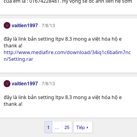
của em là : 01674228481. Hy vọng sẽ đc anh liên hệ sớm
vaitien1997
7/8/13
V
đây là link bản setting ltpv 8.3 mong a việt hóa hộ e
thank a!
http://www.mediafire.com/download/34iq1c6ba6m7nc
n/Setting.rar
vaitien1997
7/8/13
V
đây là link bản setting ltpv 8.3 mong a việt hóa hộ e
thank a!
1
…
25
Tiếp