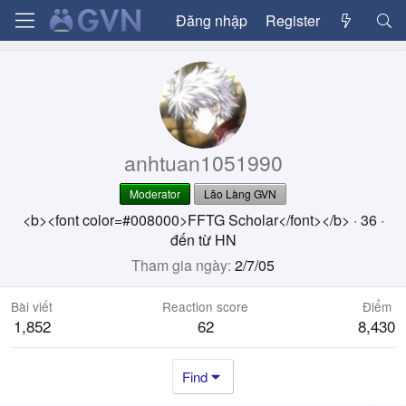
Đăng nhập
Register
anhtuan1051990
Moderator
Lão Làng GVN
<b><font color=#008000>FFTG Scholar</font></b>
·
36
·
đến từ
HN
Tham gia ngày
2/7/05
Bài viết
Reaction score
Điểm
1,852
62
8,430
Find