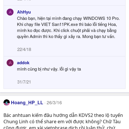
AhHyu
A
Chào bạn, hiện tại mình đang chạy WINDOWS 10 Pro.
Khi chạy file VIET San11PK.exe thì báo lỗi tiếng Hoa,
mình ko đọc được. Khi click chuột phải và chạy bằng
quyền Admin thì ko thấy gì xảy ra. Mong bạn tư vấn.
22/4/18
addok
A
mình cũng bị như vậy. lỗi gì vậy ta
31/7/21
Hoang_HP_LL
26/3/16
Bác anhtuan kiếm đâu hướng dẫn KDVS2 theo lộ tuyến
Chung Linh có thể share em với được không? Chữ Tàu
cũng được, em xài vietphrase dịch rồi luận thử, chứ