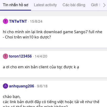
Tin nhắn hồ sơ
Latest activity
Các bài đăng
Giới thiệ
TNTwTNT
15/8/24
T
hi cho mình xin lại link download game Sango7 full nhe
- Choi trên win10 ko dược?
toron123456
14/4/20
T
a ơi cho em xin bản client của tqc được k ạ
anhquang206
9/6/18
A
chào bạn,
các link bản dưới đây có tiếng việt hoặc tải về như thế