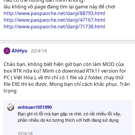
nào có thể hướng dẫn mình không?
lâu không vô page đang tìm lại game này để chơi
http://www.paopaoche.net/danji/88793.html
http://www.paopaoche.net/danji/47167.html
http://www.paopaoche.net/danji/71738.html
AhHyu
22/4/18
A
Chào bạn, không biết hiện giờ bạn còn làm MOD của
box RTK nữa ko? Mình có download RTk11 version for
PC ( Việt Hóa ), về thì chỉ có 1 file và 2 folder, chạy thử
file EXE thì ko được. Mong bạn chỉ cách khắc phục. Trân
trọng
anhtuan1051990
Bạn ghi rõ lỗi mà bạn gặp ra nhé, có rất nhiều lỗi xảy,
phần nhiều do ko tương thích với hdh đang sử dụng
22/4/18