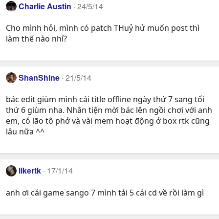
Charlie Austin
24/5/14
:
Cho mình hỏi, mình có patch THuỷ hử muốn post thì
làm thế nào nhỉ?
ShanShine
21/5/14
bác edit giùm mình cái title offline ngày thứ 7 sang tối
thứ 6 giùm nha. Nhân tiện mời bác lên ngồi chơi với anh
em, có lão tô phở và vài mem hoạt động ở box rtk cũng
lâu nữa ^^
likertk
17/1/14
anh ơi cái game sango 7 mình tải 5 cái cd về rồi làm gì