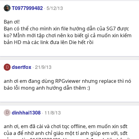
T0977999482
5/12/13
Bạn ơi!
Bạn có thể cho mình xin file hướng dẫn của SG7 được
ko? MÌnh mới tập chơi nên ko biết gì cả muốn xin kiếm
bản HD mà các link đưa lên Die hết rồi
dsertfox
21/9/13
D
anh ơi em đang dùng RPGviewer nhưng replace thì nó
báo lỗi mong anh hướng dẫn thêm :)
dinhhai1308
11/8/13
D
anh ơi, em đã cài và chơi tqc offline, em muốn xin sđt
của a để nhờ anh chỉ giáo một tí anh giúp em với, sđt