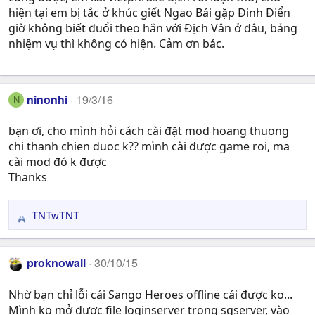
hiện tại em bị tắc ở khúc giết Ngao Bái gặp Đinh Điển
giờ không biết đuổi theo hắn với Địch Vân ở đâu, bảng
nhiệm vụ thì không có hiện. Cảm ơn bác.
ninonhi
19/3/16
N
bạn ơi, cho mình hỏi cách cài đặt mod hoang thuong
chi thanh chien duoc k?? mình cài được game roi, ma
cài mod đó k được
Thanks
TNTwTNT
R
e
a
proknowall
30/10/15
c
t
Nhờ bạn chỉ lỗi cái Sango Heroes offline cái được ko...
i
Mình ko mở được file loginserver trong sgserver, vào
o