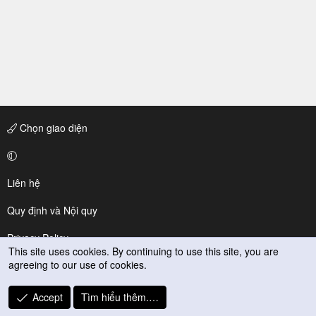
Chọn giao diện
Liên hệ
Quy định và Nội quy
Privacy Policy
This site uses cookies. By continuing to use this site, you are
agreeing to our use of cookies.
Trợ giúp
R
Accept
Tìm hiểu thêm.…
S