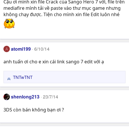
Cậu ơi mình xin file Crack của Sango Hero 7 với, file trên
mediafire mình tải về paste vào thư mục game nhưng
không chạy được. Tiện cho mình xin file Edit luôn nhé
atomi199
6/10/14
A
anh tuấn ơi cho e xin cái link sango 7 edit với ạ
TNTwTNT
R
e
a
shenlong213
23/7/14
c
t
3DS còn bán không bạn ơi ?
i
o
n
s