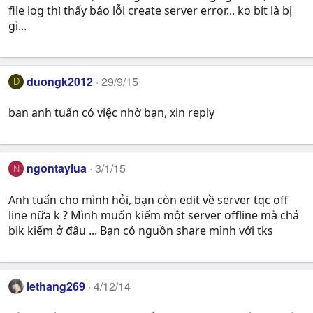
n
file log thì thấy báo lỗi create server error... ko bít là bị
s
gì...
:
duongk2012
29/9/15
D
ban anh tuấn có việc nhờ bạn, xin reply
ngontaylua
3/1/15
N
Anh tuấn cho mình hỏi, bạn còn edit về server tqc off
line nữa k ? Mình muốn kiếm một server offline mà chả
bik kiếm ở đâu ... Bạn có nguồn share mình với tks
lethang269
4/12/14