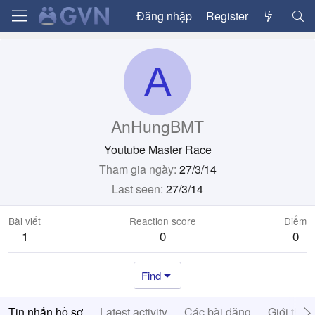
Đăng nhập
Register
A
AnHungBMT
Youtube Master Race
Tham gia ngày
27/3/14
Last seen
27/3/14
Bài viết
Reaction score
Điểm
1
0
0
Find
Tin nhắn hồ sơ
Latest activity
Các bài đăng
Giới thiệ