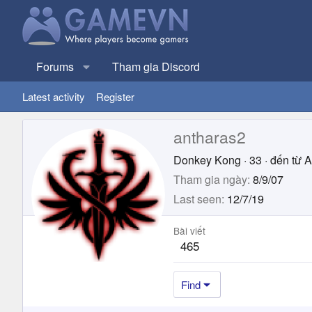
Forums
Tham gia Discord
Latest activity
Register
antharas2
Donkey Kong
·
33
·
đến từ
A
Tham gia ngày
8/9/07
Last seen
12/7/19
Bài viết
465
Find