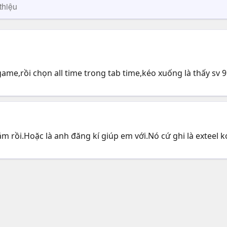
thiệu
me,rồi chọn all time trong tab time,kéo xuống là thấy sv 
lắm rồi.Hoặc là anh đăng kí giúp em với.Nó cứ ghi là extee