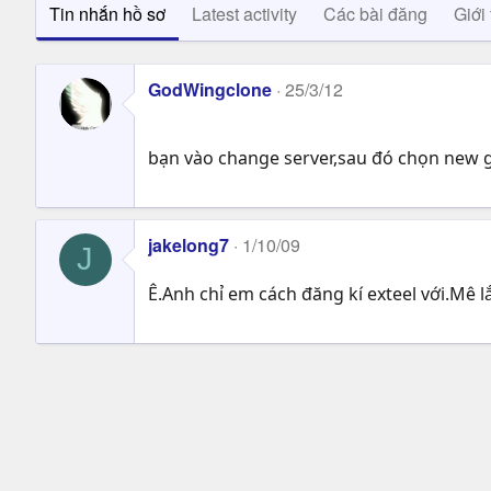
Tin nhắn hồ sơ
Latest activity
Các bài đăng
Giới 
GodWingclone
25/3/12
bạn vào change server,sau đó chọn new ga
jakelong7
1/10/09
J
Ê.Anh chỉ em cách đăng kí exteel với.Mê 