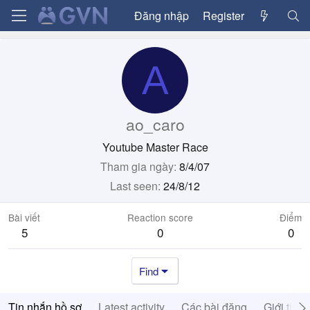
Đăng nhập
Register
A
ao_caro
Youtube Master Race
Tham gia ngày
8/4/07
Last seen
24/8/12
Bài viết
Reaction score
Điểm
5
0
0
Find
Tin nhắn hồ sơ
Latest activity
Các bài đăng
Giới thiệ