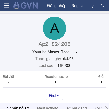
Đăng nhập
Register
A
Ap21824205
Youtube Master Race
·
36
Tham gia ngày
6/4/06
Last seen
16/1/08
Bài viết
Reaction score
Điểm
7
0
0
Find
Tin nhắn hồ sơ
Latest activity
Các bài đăng
Giới thiệ