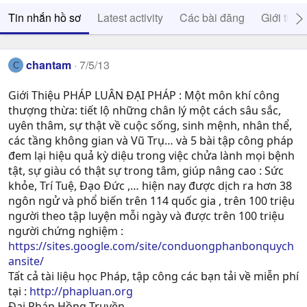
Tin nhắn hồ sơ
Latest activity
Các bài đăng
Giới thiệ
chantam
7/5/13
C
Giới Thiệu PHÁP LUÂN ĐẠI PHÁP : Một môn khí công
thượng thừa: tiết lộ những chân lý một cách sâu sắc,
uyên thâm, sự thật về cuộc sống, sinh mệnh, nhân thể,
các tầng không gian và Vũ Trụ… và 5 bài tập công pháp
đem lại hiệu quả kỳ diệu trong việc chửa lành mọi bệnh
tật, sự giàu có thật sự trong tâm, giúp nâng cao : Sức
khỏe, Trí Tuệ, Ðạo Ðức ,… hiện nay được dịch ra hơn 38
ngôn ngử và phổ biến trên 114 quốc gia , trên 100 triệu
người theo tập luyện mỗi ngày và được trên 100 triệu
người chứng nghiệm :
https://sites.google.com/site/conduongphanbonquych
ansite/
Tất cả tài liệu học Pháp, tập công các bạn tải về miễn phí
tại :
http://phapluan.org
Đại Pháp Hồng Truyền