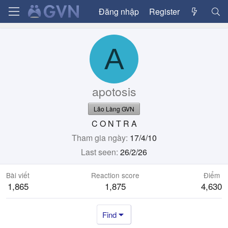
Đăng nhập
Register
A
apotosis
Lão Làng GVN
C O N T R A
Tham gia ngày
17/4/10
Last seen
26/2/26
Bài viết
Reaction score
Điểm
1,865
1,875
4,630
Find