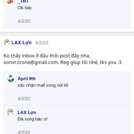
_TNT
a
Ok bác
c
t
i
4/2/23
o
n
s
LAX Lợn
:
4/2/23
Ko thấy inbox ở đâu thôi post đây nha,
sonvt.tzone@gmail.com
. Reg giúp tôi nhé, tks you :3
April 9th
xác nhận mail xong nói tôi
4/2/23
LAX Lợn
Đã xong bác ơi
4/2/23