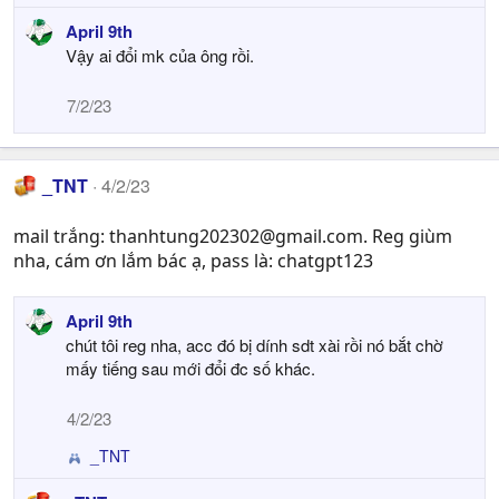
n
April 9th
s
Vậy ai đổi mk của ông rồi.
:
7/2/23
_TNT
4/2/23
mail trắng:
thanhtung202302@gmail.com
. Reg giùm
nha, cám ơn lắm bác ạ, pass là: chatgpt123
April 9th
chút tôi reg nha, acc đó bị dính sdt xài rồi nó bắt chờ
mấy tiếng sau mới đổi đc số khác.
4/2/23
_TNT
R
e