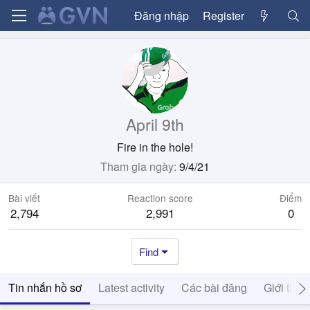
Đăng nhập
Register
April 9th
Fire in the hole!
Tham gia ngày
9/4/21
Bài viết
Reaction score
Điểm
2,794
2,991
0
Find
Tin nhắn hồ sơ
Latest activity
Các bài đăng
Giới thiệ