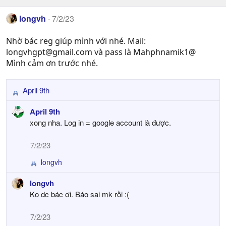
longvh
7/2/23
Nhờ bác reg giúp mình với nhé. Mail:
longvhgpt@gmail.com
và pass là Mahphnamik1@
Mình cảm ơn trước nhé.
April 9th
R
e
April 9th
a
xong nha. Log in = google account là được.
c
t
7/2/23
i
o
longvh
R
n
e
s
longvh
a
:
Ko dc bác ơi. Báo sai mk rồi :(
c
t
i
7/2/23
o