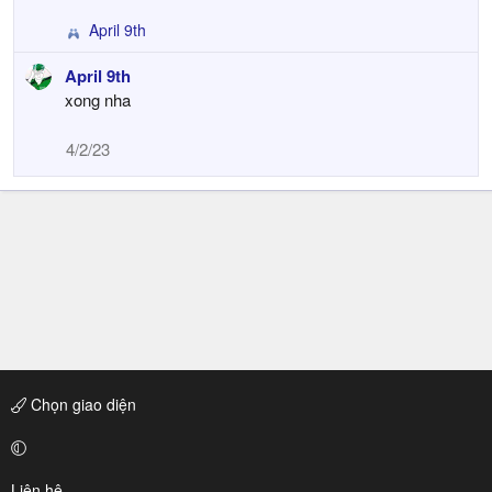
April 9th
R
e
April 9th
a
xong nha
c
t
i
4/2/23
o
n
s
:
Chọn giao diện
Liên hệ