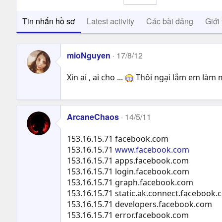
Tin nhắn hồ sơ
Latest activity
Các bài đăng
Giới 
mioNguyen
17/8/12
Xin ai , ai cho ...
Thôi ngại lắm em làm 
ArcaneChaos
14/5/11
153.16.15.71 facebook.com
153.16.15.71
www.facebook.com
153.16.15.71 apps.facebook.com
153.16.15.71 login.facebook.com
153.16.15.71 graph.facebook.com
153.16.15.71 static.ak.connect.facebook
153.16.15.71 developers.facebook.com
153.16.15.71 error.facebook.com