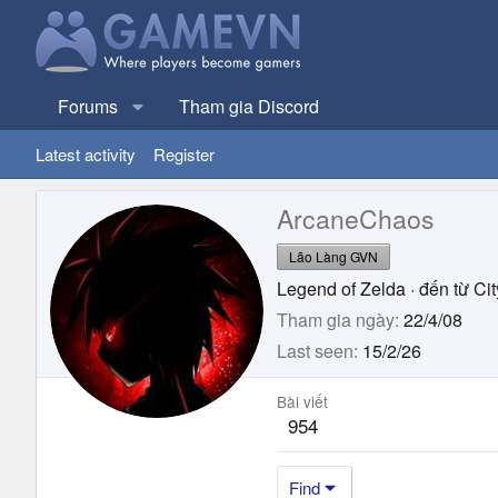
Forums
Tham gia Discord
Latest activity
Register
ArcaneChaos
Lão Làng GVN
Legend of Zelda
·
đến từ
Ci
Tham gia ngày
22/4/08
Last seen
15/2/26
Bài viết
954
Find