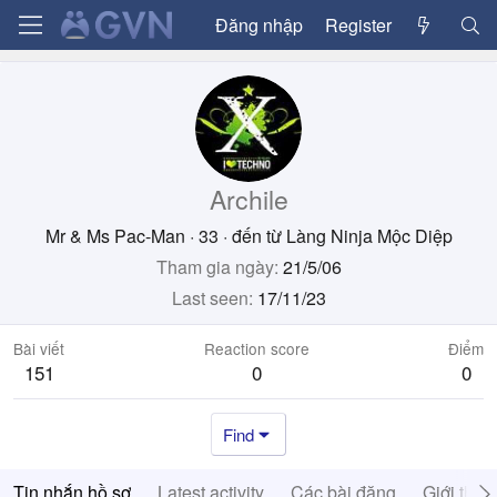
Đăng nhập
Register
Archile
Mr & Ms Pac-Man
·
33
·
đến từ
Làng Ninja Mộc Diệp
Tham gia ngày
21/5/06
Last seen
17/11/23
Bài viết
Reaction score
Điểm
151
0
0
Find
Tin nhắn hồ sơ
Latest activity
Các bài đăng
Giới thiệ