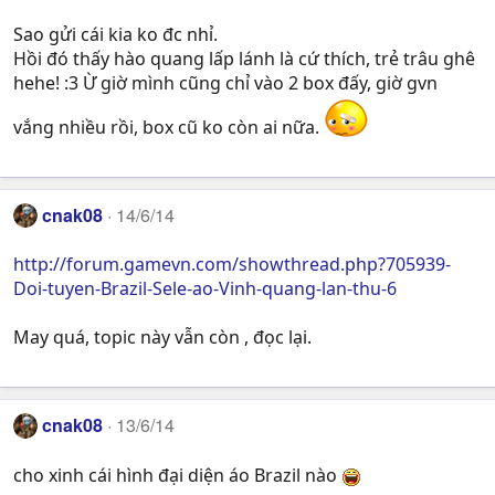
Sao gửi cái kia ko đc nhỉ.
Hồi đó thấy hào quang lấp lánh là cứ thích, trẻ trâu ghê
hehe! :3 Ừ giờ mình cũng chỉ vào 2 box đấy, giờ gvn
vắng nhiều rồi, box cũ ko còn ai nữa.
cnak08
14/6/14
http://forum.gamevn.com/showthread.php?705939-
Doi-tuyen-Brazil-Sele-ao-Vinh-quang-lan-thu-6
May quá, topic này vẫn còn , đọc lại.
cnak08
13/6/14
cho xinh cái hình đại diện áo Brazil nào