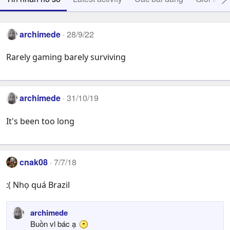
archimede
28/9/22
Rarely gaming barely surviving
archimede
31/10/19
It's been too long
cnak08
7/7/18
:( Nhọ quá Brazil
archimede
Buồn vl bác ạ