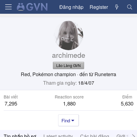
Đăng nhập
Register
archimede
Lão Làng GVN
Red, Pokémon champion
·
đến từ
Runeterra
Tham gia ngày
18/4/07
Bài viết
Reaction score
Điểm
7,295
1,880
5,630
Find
Tin nhắn hồ sơ
Latest activity
Các bài đăng
Giới thiệ