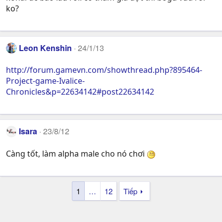
ko?
Leon Kenshin
24/1/13
http://forum.gamevn.com/showthread.php?895464-
Project-game-Ivalice-
Chronicles&p=22634142#post22634142
Isara
23/8/12
Càng tốt, làm alpha male cho nó chơi
1
…
12
Tiếp