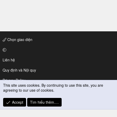
Chọn giao diện
Liên hệ
Quy định và Nội quy
Privacy Policy
This site uses cookies. By continuing to use this site, you are
agreeing to our use of cookies.
Trợ giúp
R
Accept
Tìm hiểu thêm.…
S
S