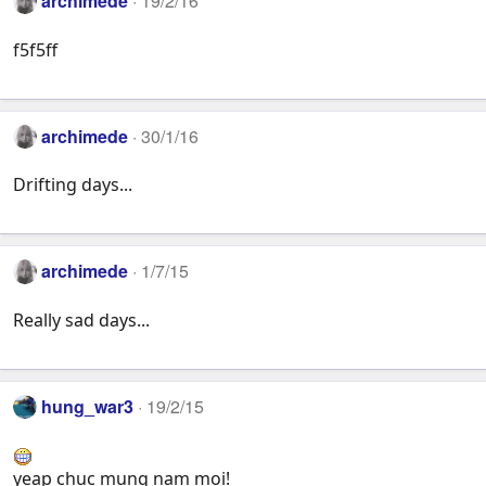
archimede
19/2/16
:
f5f5ff
archimede
30/1/16
Drifting days...
archimede
1/7/15
Really sad days...
hung_war3
19/2/15
yeap chuc mung nam moi!