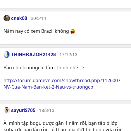
cnak08
20/5/14
Năm nay có xem Brazil không
THINHRAZOR21428
17/12/13
Bầu cho truongcp dùm Thịnh nhé :D
http://forum.gamevn.com/showthread.php?1126007-
NV-Cua-Nam-Ban-ket-2-Nau-vs-truongcp
sayuri2705
18/3/13
À, mình tập bogu được gần 1 năm rồi, bạn tập ở lớp
kohai đc bao lâu rồi. có tham gia đợt thi bogu vừa rồi