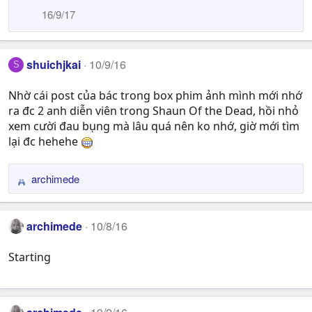
16/9/17
shuichjkai
10/9/16
S
Nhờ cái post của bác trong box phim ảnh mình mới nhớ
ra đc 2 anh diễn viên trong Shaun Of the Dead, hồi nhỏ
xem cười đau bụng mà lâu quá nên ko nhớ, giờ mới tìm
lại đc hehehe
archimede
R
e
a
archimede
10/8/16
c
t
Starting
i
o
n
s