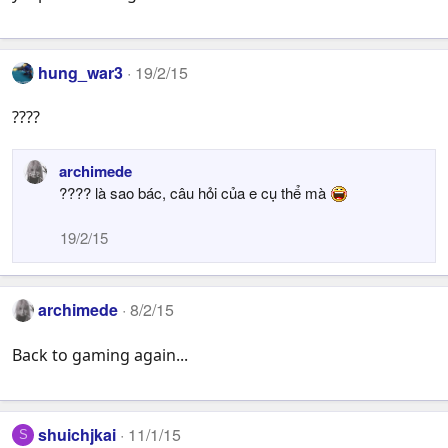
hung_war3
19/2/15
????
archimede
???? là sao bác, câu hỏi của e cụ thể mà
19/2/15
archimede
8/2/15
Back to gaming again...
shuichjkai
11/1/15
S