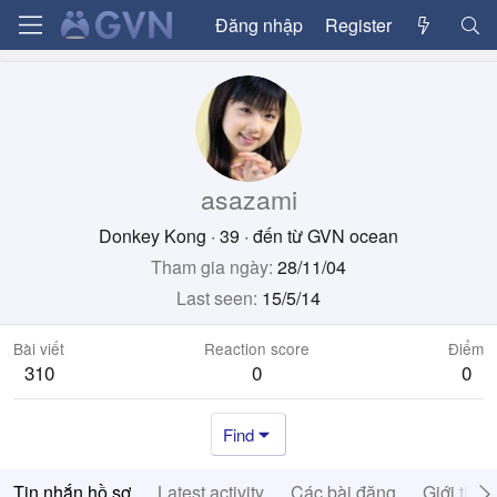
Đăng nhập
Register
asazami
Donkey Kong
·
39
·
đến từ
GVN ocean
Tham gia ngày
28/11/04
Last seen
15/5/14
Bài viết
Reaction score
Điểm
310
0
0
Find
Tin nhắn hồ sơ
Latest activity
Các bài đăng
Giới thiệ