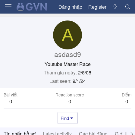
Đăng nhập
Register
A
asdasd9
Youtube Master Race
Tham gia ngày
2/8/08
Last seen
9/1/24
Bài viết
Reaction score
Điểm
0
0
0
Find
Tin nhắn hồ sơ
Latest activity
Các bài đăng
Giới thiệ