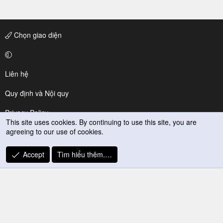
Chọn giao diện
Liên hệ
Quy định và Nội quy
Privacy Policy
This site uses cookies. By continuing to use this site, you are
agreeing to our use of cookies.
Trợ giúp
R
Accept
Tìm hiểu thêm.…
S
S