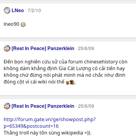
LNeo
7/2/10
lneo90
[Rest In Peace] Panzerklein
25/6/09
Đến bọn nghiên cứu sử của forum chinesehistory còn
không dám khẳng định Gia Cát Lượng có cải tiến hay
không chứ đừng nói phát minh mà nó chắc như đinh
đóng cột vì cái wiki nói thế
.
[Rest In Peace] Panzerklein
25/6/09
http://forum.gate.vn/ge/showpost.php?
p=65349&postcount=16
Thằng troll này tôn sùng wikipedia =)).