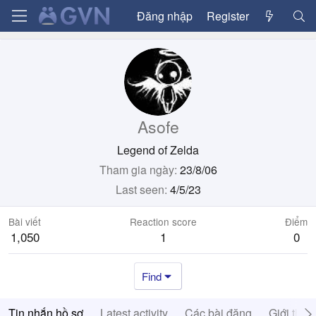
Đăng nhập
Register
Asofe
Legend of Zelda
Tham gia ngày
23/8/06
Last seen
4/5/23
Bài viết
Reaction score
Điểm
1,050
1
0
Find
Tin nhắn hồ sơ
Latest activity
Các bài đăng
Giới thiệ