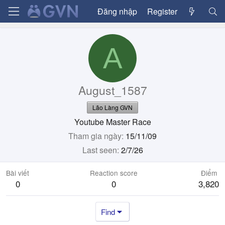
Đăng nhập
Register
A
August_1587
Lão Làng GVN
Youtube Master Race
Tham gia ngày
15/11/09
Last seen
2/7/26
Bài viết
Reaction score
Điểm
0
0
3,820
Find