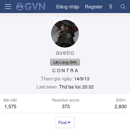
Đăng nhập
Register
aveiro
Lão Làng GVN
C O N T R A
Tham gia ngày
14/9/13
Last seen
Thứ ba lúc 20:32
Bài viết
Reaction score
Điểm
1,575
373
2,830
Find