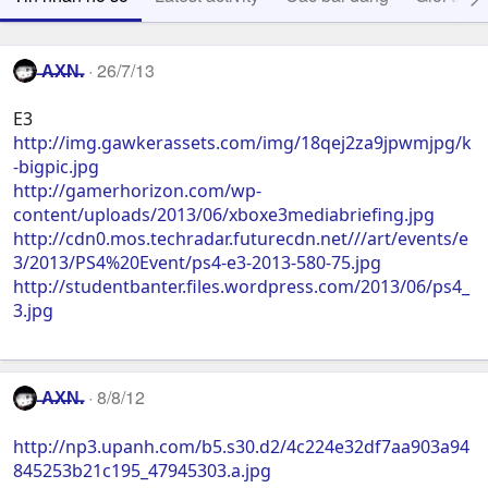
̶A̶̶X̶̶N̶.
26/7/13
E3
http://img.gawkerassets.com/img/18qej2za9jpwmjpg/k
-bigpic.jpg
http://gamerhorizon.com/wp-
content/uploads/2013/06/xboxe3mediabriefing.jpg
http://cdn0.mos.techradar.futurecdn.net///art/events/e
3/2013/PS4%20Event/ps4-e3-2013-580-75.jpg
http://studentbanter.files.wordpress.com/2013/06/ps4_
3.jpg
̶A̶̶X̶̶N̶.
8/8/12
http://np3.upanh.com/b5.s30.d2/4c224e32df7aa903a94
845253b21c195_47945303.a.jpg