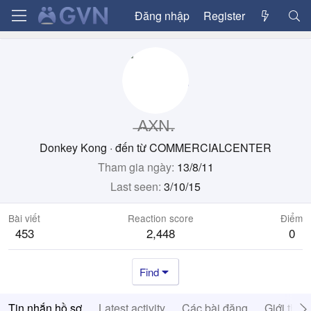
Đăng nhập
Register
̶A̶̶X̶̶N̶.
Donkey Kong
·
đến từ
COMMERCIALCENTER
Tham gia ngày
13/8/11
Last seen
3/10/15
Bài viết
Reaction score
Điểm
453
2,448
0
Find
Tin nhắn hồ sơ
Latest activity
Các bài đăng
Giới thiệ