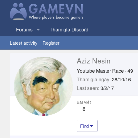
Forums
Tham gia Discord
Latest activity
Register
Aziz Nesin
Youtube Master Race
·
49
Tham gia ngày
28/10/16
Last seen
3/2/17
Bài viết
8
Find