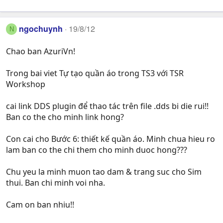
ngochuynh
19/8/12
N
Chao ban AzuriVn!
Trong bai viet Tự tạo quần áo trong TS3 với TSR
Workshop
cai link DDS plugin để thao tác trên file .dds bi die rui!!
Ban co the cho minh link hong?
Con cai cho Bước 6: thiết kế quần áo. Minh chua hieu ro
lam ban co the chi them cho minh duoc hong???
Chu yeu la minh muon tao dam & trang suc cho Sim
thui. Ban chi minh voi nha.
Cam on ban nhiu!!