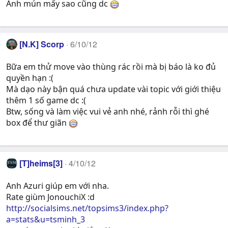
Anh mún mấy sao cũng dc
[N.K] Scorp
6/10/12
Bữa em thử move vào thùng rác rồi mà bị báo là ko đủ
quyền hạn :(
Mà dạo này bận quá chưa update vài topic với giới thiệu
thêm 1 số game dc :(
Btw, sống và làm việc vui vẻ anh nhé, rảnh rỗi thì ghé
box để thư giãn
[T]heims[3]
4/10/12
Anh Azuri giúp em với nha.
Rate giùm JonouchiX :d
http://socialsims.net/topsims3/index.php?
a=stats&u=tsminh_3