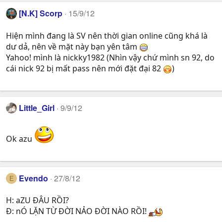
[N.K] Scorp
15/9/12
Hiện mình đang là SV nên thời gian online cũng khá là
dư dả, nên về mặt này bạn yên tâm
Yahoo! mình là nickky1982 (Nhìn vậy chứ mình sn 92, do
cái nick 92 bị mất pass nên mới đặt đại 82
)
Little_Girl
9/9/12
Ok azu
Evendo
27/8/12
E
H: aZU ĐÂU RỒI?
Đ: nÓ LẶN TỪ ĐỜI NẢO ĐỜI NÀO RỒI!