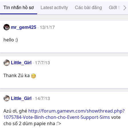
Tin nhắn hồ sơ
Latest activity
Các bài đăng
Giới thiệ
mr_gem425
13/1/17
hello :)
Little_Girl
17/7/13
Thank Zú ka
Little_Girl
14/7/13
Azú ơi, ghé
http://forum.gamevn.com/showthread.php?
1075784-Vote-Binh-chon-cho-Event-Support-Sims
vote
cho số 2 dùm papie nha :'>