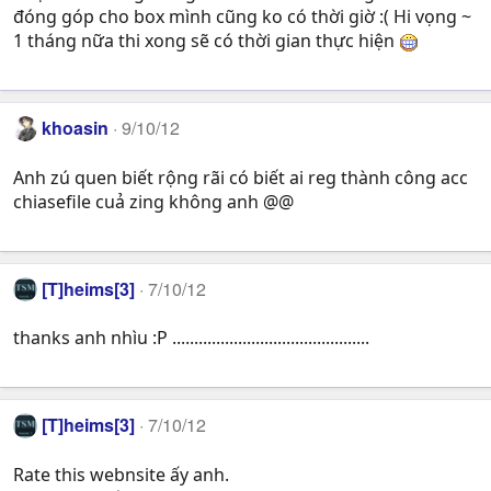
đóng góp cho box mình cũng ko có thời giờ :( Hi vọng ~
1 tháng nữa thi xong sẽ có thời gian thực hiện
khoasin
9/10/12
Anh zú quen biết rộng rãi có biết ai reg thành công acc
chiasefile cuả zing không anh @@
[T]heims[3]
7/10/12
thanks anh nhìu :P .............................................
[T]heims[3]
7/10/12
Rate this webnsite ấy anh.