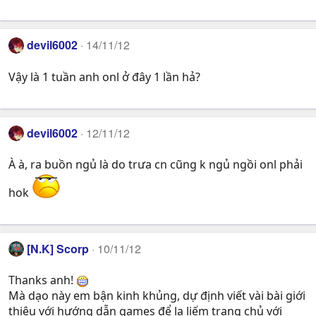
devil6002
14/11/12
Vậy là 1 tuần anh onl ở đây 1 lần hả?
devil6002
12/11/12
À à, ra buồn ngủ là do trưa cn cũng k ngủ ngồi onl phải
hok
[N.K] Scorp
10/11/12
Thanks anh!
Mà dạo này em bận kinh khủng, dự định viết vài bài giới
thiệu với hướng dẫn games để la liếm trang chủ với