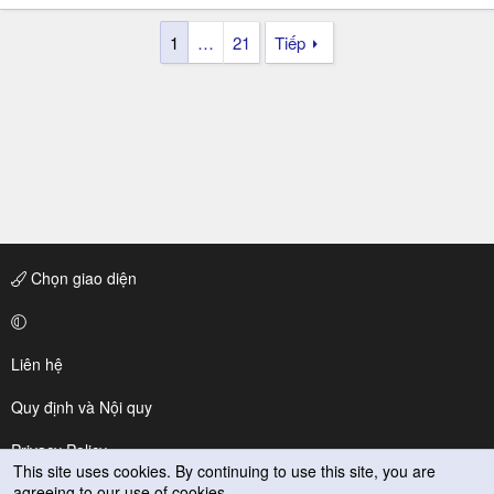
1
…
21
Tiếp
Chọn giao diện
Liên hệ
Quy định và Nội quy
Privacy Policy
This site uses cookies. By continuing to use this site, you are
agreeing to our use of cookies.
Trợ giúp