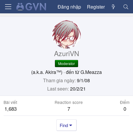
Đăng nhập
Register
AzuriVN
Moderator
(a.k.a. Akira™)
·
đến từ
G.Meazza
Tham gia ngày
9/1/08
Last seen
20/2/21
Bài viết
Reaction score
Điểm
1,683
7
0
Find