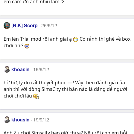
em cám ơn anh nhìu lắm :X
[N.K] Scorp
26/9/12
Em lên Trial mod rồi anh giai ạ
Có rảnh thì ghé về box
chơi nhé
khoasin
19/9/12
hờ hờ, lý do rất thuyết phục ==! Vậy theo đánh giá của
anh thì với dòng SimsCity thì bản nào là đáng để người
chơi chơi lâu
khoasin
19/9/12
Anh Zú chơi Simscity bao giờ chưa? Nếu rồi cho em hỏi