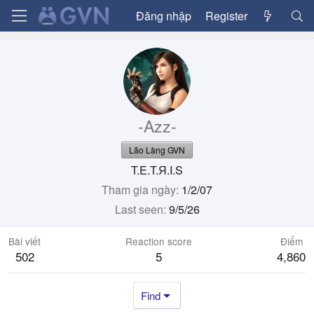
Đăng nhập
Register
-Azz-
Lão Làng GVN
T.E.T.Я.I.S
Tham gia ngày
1/2/07
Last seen
9/5/26
Bài viết
Reaction score
Điểm
502
5
4,860
Find