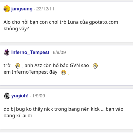
jangsung
23/12/11
Alo cho hỏi bạn con chơi trò Luna của gpotato.com
không vậy?
Inferno_Tempest
6/9/09
trời
anh Azz còn hổ báo GVN sao
em InfernoTempest đây
yugioh!
1/9/09
do bị bug ko thấy nick trong bang nên kick ... bạn vào
đăng kí lại đi