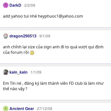
DarkD
2/2/09
D
add yahoo tui nhé
heyphuoc1@yahoo.com
dragon290513
9/1/09
anh chỉnh lại size của sign anh đi to quá vượt qui định
của forum rồi
kain_kain
1/1/09
Em Tín nè , đăng ký làm thành viên FD club là làm như
thế nào vậy ?
Ancient Gear
27/12/08
A