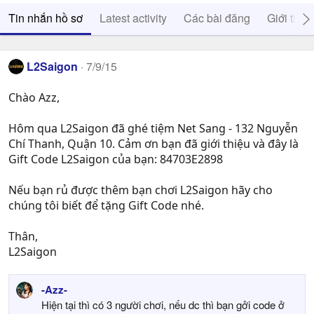
Tin nhắn hồ sơ
Latest activity
Các bài đăng
Giới thiệ
L2Saigon
7/9/15
Chào Azz,
Hôm qua L2Saigon đã ghé tiệm Net Sang - 132 Nguyễn
Chí Thanh, Quận 10. Cảm ơn bạn đã giới thiệu và đây là
Gift Code L2Saigon của bạn: 84703E2898
Nếu bạn rủ được thêm bạn chơi L2Saigon hãy cho
chúng tôi biết để tặng Gift Code nhé.
Thân,
L2Saigon
-Azz-
Hiện tại thì có 3 người chơi, nếu dc thì bạn gởi code ở