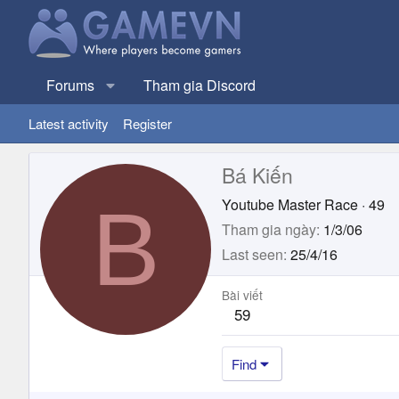
Forums
Tham gia Discord
Latest activity
Register
Bá Kiến
B
Youtube Master Race
·
49
Tham gia ngày
1/3/06
Last seen
25/4/16
Bài viết
59
Find