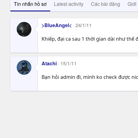
Tin nhắn hồ sơ
Latest activity
Các bài đăng
Giới 
>BlueAngel<
24/1/11
Khiếp, đại ca sau 1 thời gian dài như thế đ
Atachi
15/1/11
Bạn hỏi admin đi, mình ko check được nic